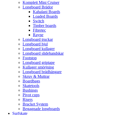
Komplett Mini Cruiser
Longboard Brädor
Kahalani Boards
Loaded Boards
Switch
Timber boards
Fibretec
Rayne
Longboard truckar
Longboard hjul
Longboard kullager
Longboard slidehandskar
Footstop
Longboard griptape
Kullager smörjning
Longboard brädhängare
Skruv & Muttrar
Boardbags
Skatetools
Bushings
Pivot cups
Risers
Bracket System
Begagnade longboards
Surfskate