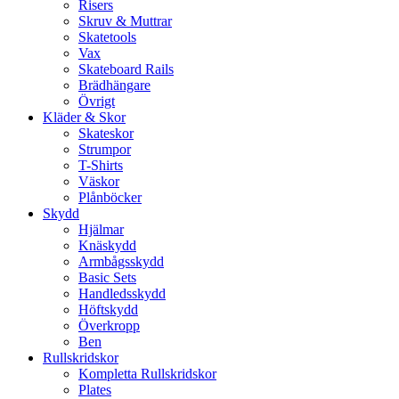
Risers
Skruv & Muttrar
Skatetools
Vax
Skateboard Rails
Brädhängare
Övrigt
Kläder & Skor
Skateskor
Strumpor
T-Shirts
Väskor
Plånböcker
Skydd
Hjälmar
Knäskydd
Armbågsskydd
Basic Sets
Handledsskydd
Höftskydd
Överkropp
Ben
Rullskridskor
Kompletta Rullskridskor
Plates