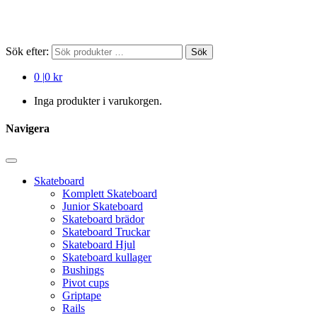
Sök efter:
Sök
0
|
0 kr
Inga produkter i varukorgen.
Navigera
Skateboard
Komplett Skateboard
Junior Skateboard
Skateboard brädor
Skateboard Truckar
Skateboard Hjul
Skateboard kullager
Bushings
Pivot cups
Griptape
Rails