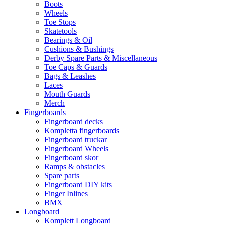
Boots
Wheels
Toe Stops
Skatetools
Bearings & Oil
Cushions & Bushings
Derby Spare Parts & Miscellaneous
Toe Caps & Guards
Bags & Leashes
Laces
Mouth Guards
Merch
Fingerboards
Fingerboard decks
Kompletta fingerboards
Fingerboard truckar
Fingerboard Wheels
Fingerboard skor
Ramps & obstacles
Spare parts
Fingerboard DIY kits
Finger Inlines
BMX
Longboard
Komplett Longboard