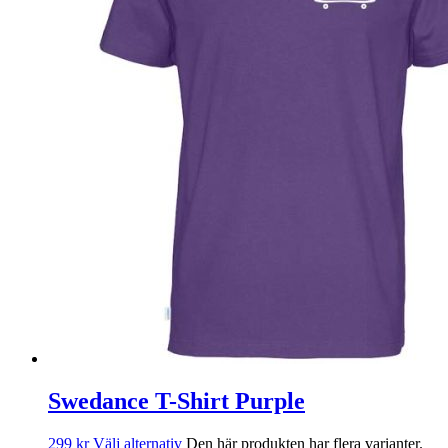
Swedance T-Shirt Purple
299
kr
Välj alternativ
Den här produkten har flera varianter.