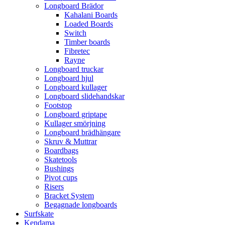
Longboard Brädor
Kahalani Boards
Loaded Boards
Switch
Timber boards
Fibretec
Rayne
Longboard truckar
Longboard hjul
Longboard kullager
Longboard slidehandskar
Footstop
Longboard griptape
Kullager smörjning
Longboard brädhängare
Skruv & Muttrar
Boardbags
Skatetools
Bushings
Pivot cups
Risers
Bracket System
Begagnade longboards
Surfskate
Kendama