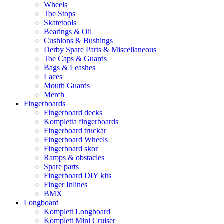
Wheels
Toe Stops
Skatetools
Bearings & Oil
Cushions & Bushings
Derby Spare Parts & Miscellaneous
Toe Caps & Guards
Bags & Leashes
Laces
Mouth Guards
Merch
Fingerboards
Fingerboard decks
Kompletta fingerboards
Fingerboard truckar
Fingerboard Wheels
Fingerboard skor
Ramps & obstacles
Spare parts
Fingerboard DIY kits
Finger Inlines
BMX
Longboard
Komplett Longboard
Komplett Mini Cruiser