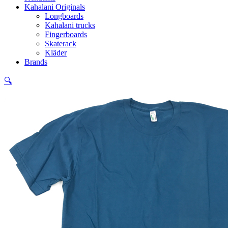
Kahalani Originals
Longboards
Kahalani trucks
Fingerboards
Skaterack
Kläder
Brands
🔍