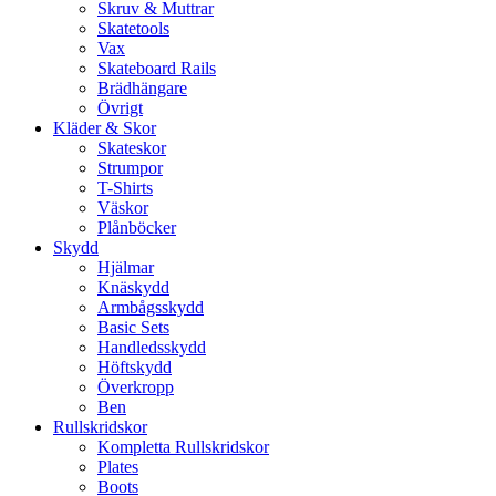
Skruv & Muttrar
Skatetools
Vax
Skateboard Rails
Brädhängare
Övrigt
Kläder & Skor
Skateskor
Strumpor
T-Shirts
Väskor
Plånböcker
Skydd
Hjälmar
Knäskydd
Armbågsskydd
Basic Sets
Handledsskydd
Höftskydd
Överkropp
Ben
Rullskridskor
Kompletta Rullskridskor
Plates
Boots