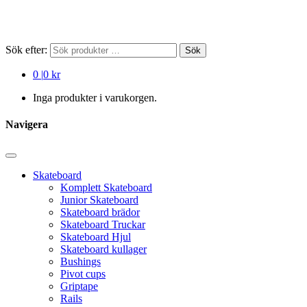
Sök efter:
Sök
0
|
0 kr
Inga produkter i varukorgen.
Navigera
Skateboard
Komplett Skateboard
Junior Skateboard
Skateboard brädor
Skateboard Truckar
Skateboard Hjul
Skateboard kullager
Bushings
Pivot cups
Griptape
Rails