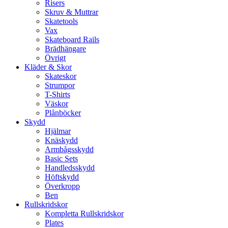
Risers
Skruv & Muttrar
Skatetools
Vax
Skateboard Rails
Brädhängare
Övrigt
Kläder & Skor
Skateskor
Strumpor
T-Shirts
Väskor
Plånböcker
Skydd
Hjälmar
Knäskydd
Armbågsskydd
Basic Sets
Handledsskydd
Höftskydd
Överkropp
Ben
Rullskridskor
Kompletta Rullskridskor
Plates