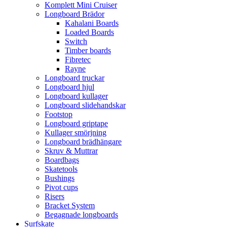
Komplett Mini Cruiser
Longboard Brädor
Kahalani Boards
Loaded Boards
Switch
Timber boards
Fibretec
Rayne
Longboard truckar
Longboard hjul
Longboard kullager
Longboard slidehandskar
Footstop
Longboard griptape
Kullager smörjning
Longboard brädhängare
Skruv & Muttrar
Boardbags
Skatetools
Bushings
Pivot cups
Risers
Bracket System
Begagnade longboards
Surfskate