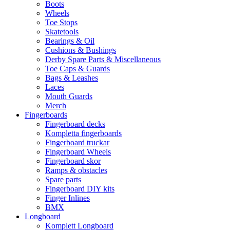
Boots
Wheels
Toe Stops
Skatetools
Bearings & Oil
Cushions & Bushings
Derby Spare Parts & Miscellaneous
Toe Caps & Guards
Bags & Leashes
Laces
Mouth Guards
Merch
Fingerboards
Fingerboard decks
Kompletta fingerboards
Fingerboard truckar
Fingerboard Wheels
Fingerboard skor
Ramps & obstacles
Spare parts
Fingerboard DIY kits
Finger Inlines
BMX
Longboard
Komplett Longboard