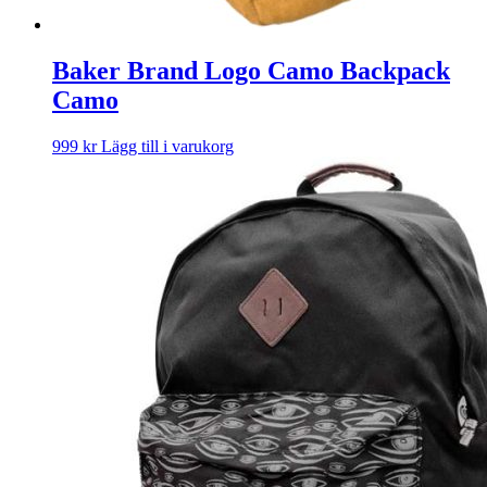
Baker Brand Logo Camo Backpack
Camo
999
kr
Lägg till i varukorg