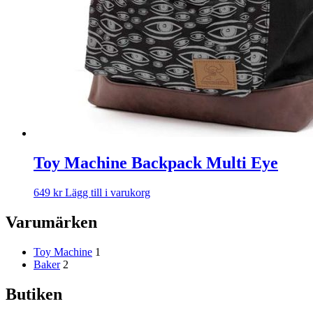
Toy Machine Backpack Multi Eye
649
kr
Lägg till i varukorg
Varumärken
Toy Machine
1
Baker
2
Butiken