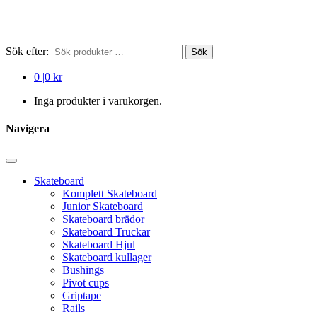
Sök efter:
Sök
0
|
0 kr
Inga produkter i varukorgen.
Navigera
Skateboard
Komplett Skateboard
Junior Skateboard
Skateboard brädor
Skateboard Truckar
Skateboard Hjul
Skateboard kullager
Bushings
Pivot cups
Griptape
Rails