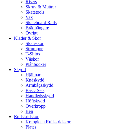
Risers
Skruv & Muttrar
Skatetools
Vax
Skateboard Rails
Brädhängare
Övrigt
Kläder & Skor
Skateskor
Strumpor
T-Shirts
Väskor
Plånböcker
Skydd
Hjälmar
Knäskydd
Armbågsskydd
Basic Sets
Handledsskydd
Höftskydd
Överkropp
Ben
Rullskridskor
Kompletta Rullskridskor
Plates