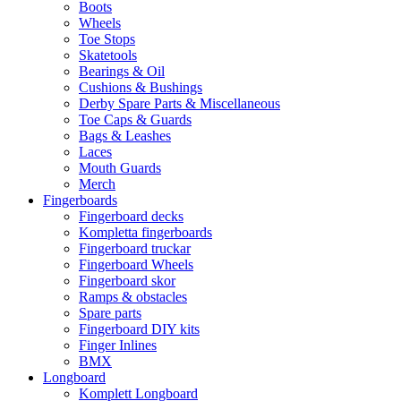
Boots
Wheels
Toe Stops
Skatetools
Bearings & Oil
Cushions & Bushings
Derby Spare Parts & Miscellaneous
Toe Caps & Guards
Bags & Leashes
Laces
Mouth Guards
Merch
Fingerboards
Fingerboard decks
Kompletta fingerboards
Fingerboard truckar
Fingerboard Wheels
Fingerboard skor
Ramps & obstacles
Spare parts
Fingerboard DIY kits
Finger Inlines
BMX
Longboard
Komplett Longboard