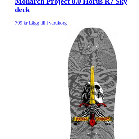
Monarch Project 8.0 Horus R7 Sky
deck
799
kr
Lägg till i varukorg