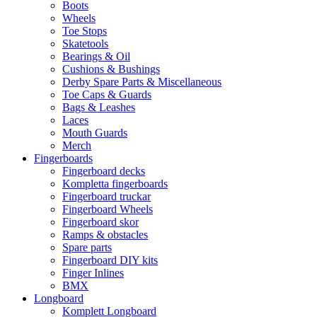
Boots
Wheels
Toe Stops
Skatetools
Bearings & Oil
Cushions & Bushings
Derby Spare Parts & Miscellaneous
Toe Caps & Guards
Bags & Leashes
Laces
Mouth Guards
Merch
Fingerboards
Fingerboard decks
Kompletta fingerboards
Fingerboard truckar
Fingerboard Wheels
Fingerboard skor
Ramps & obstacles
Spare parts
Fingerboard DIY kits
Finger Inlines
BMX
Longboard
Komplett Longboard