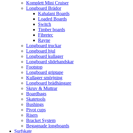
Komplett Mini Cruiser
Longboard Brädor
Kahalani Boards
Loaded Boards
Switch
Timber boards
Fibretec
Rayne
Longboard truckar
Longboard hjul
Longboard kullager
Longboard slidehandskar
Footstop
Longboard griptape
Kullager smörjning
Longboard brädhängare
Skruv & Muttrar
Boardbags
Skatetools
Bushings
Pivot cups
Risers
Bracket System
Begagnade longboards
Surfskate