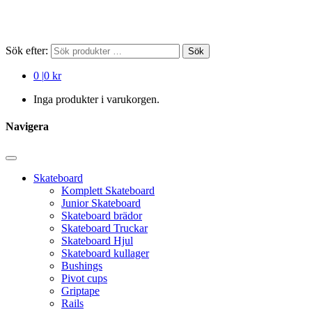
Sök efter:
Sök
0
|
0 kr
Inga produkter i varukorgen.
Navigera
Skateboard
Komplett Skateboard
Junior Skateboard
Skateboard brädor
Skateboard Truckar
Skateboard Hjul
Skateboard kullager
Bushings
Pivot cups
Griptape
Rails