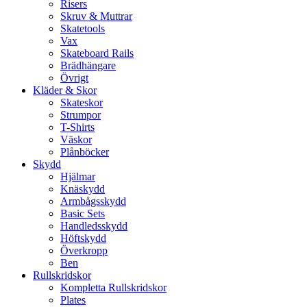
Risers
Skruv & Muttrar
Skatetools
Vax
Skateboard Rails
Brädhängare
Övrigt
Kläder & Skor
Skateskor
Strumpor
T-Shirts
Väskor
Plånböcker
Skydd
Hjälmar
Knäskydd
Armbågsskydd
Basic Sets
Handledsskydd
Höftskydd
Överkropp
Ben
Rullskridskor
Kompletta Rullskridskor
Plates