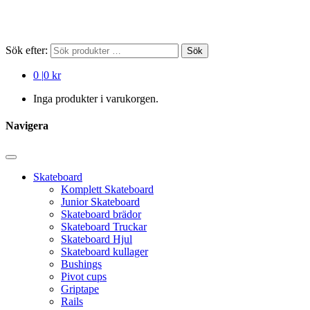
Sök efter:
Sök
0
|
0 kr
Inga produkter i varukorgen.
Navigera
Skateboard
Komplett Skateboard
Junior Skateboard
Skateboard brädor
Skateboard Truckar
Skateboard Hjul
Skateboard kullager
Bushings
Pivot cups
Griptape
Rails