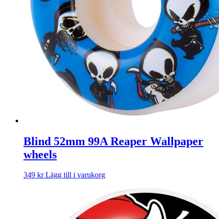
Blind 52mm 99A Reaper Wallpaper
wheels
349
kr
Lägg till i varukorg