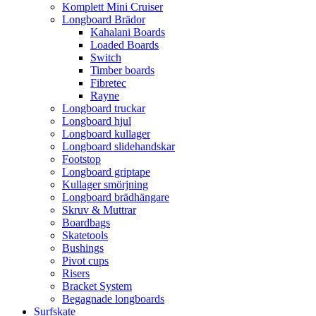
Komplett Mini Cruiser
Longboard Brädor
Kahalani Boards
Loaded Boards
Switch
Timber boards
Fibretec
Rayne
Longboard truckar
Longboard hjul
Longboard kullager
Longboard slidehandskar
Footstop
Longboard griptape
Kullager smörjning
Longboard brädhängare
Skruv & Muttrar
Boardbags
Skatetools
Bushings
Pivot cups
Risers
Bracket System
Begagnade longboards
Surfskate