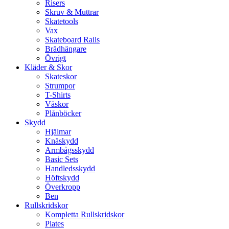
Risers
Skruv & Muttrar
Skatetools
Vax
Skateboard Rails
Brädhängare
Övrigt
Kläder & Skor
Skateskor
Strumpor
T-Shirts
Väskor
Plånböcker
Skydd
Hjälmar
Knäskydd
Armbågsskydd
Basic Sets
Handledsskydd
Höftskydd
Överkropp
Ben
Rullskridskor
Kompletta Rullskridskor
Plates