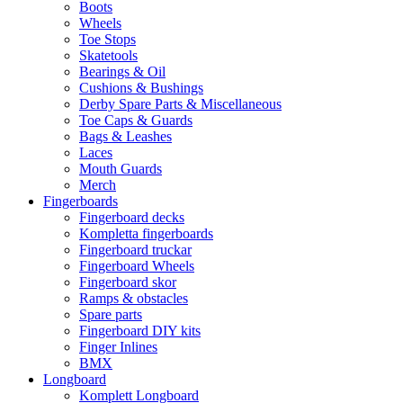
Boots
Wheels
Toe Stops
Skatetools
Bearings & Oil
Cushions & Bushings
Derby Spare Parts & Miscellaneous
Toe Caps & Guards
Bags & Leashes
Laces
Mouth Guards
Merch
Fingerboards
Fingerboard decks
Kompletta fingerboards
Fingerboard truckar
Fingerboard Wheels
Fingerboard skor
Ramps & obstacles
Spare parts
Fingerboard DIY kits
Finger Inlines
BMX
Longboard
Komplett Longboard