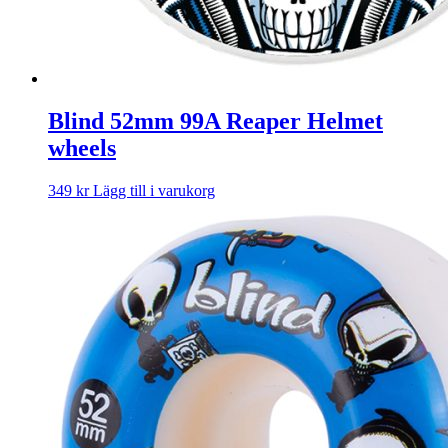
Blind 52mm 99A Reaper Helmet
wheels
349
kr
Lägg till i varukorg