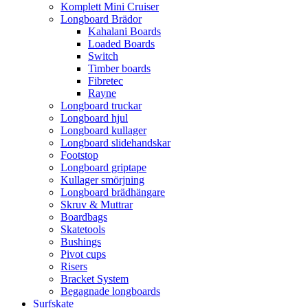
Komplett Mini Cruiser
Longboard Brädor
Kahalani Boards
Loaded Boards
Switch
Timber boards
Fibretec
Rayne
Longboard truckar
Longboard hjul
Longboard kullager
Longboard slidehandskar
Footstop
Longboard griptape
Kullager smörjning
Longboard brädhängare
Skruv & Muttrar
Boardbags
Skatetools
Bushings
Pivot cups
Risers
Bracket System
Begagnade longboards
Surfskate