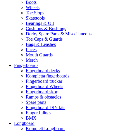
Boots
Wheels
Toe Stops
Skatetools
Bearings & Oil
Cushions & Bushings
Derby Spare Parts & Miscellaneous
Toe Caps & Guards
Bags & Leashes
Laces
Mouth Guards
Merch
Fingerboards
Fingerboard decks
Kompletta fingerboards
Fingerboard truckar
Fingerboard Wheels
Fingerboard skor
Ramps & obstacles
Spare parts
Fingerboard DIY kits
Finger Inlines
BMX
Longboard
Komplett Longboard