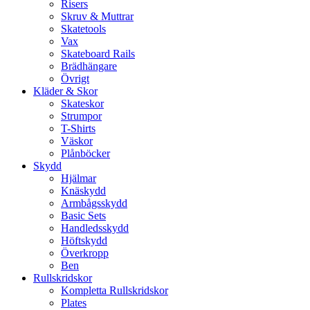
Risers
Skruv & Muttrar
Skatetools
Vax
Skateboard Rails
Brädhängare
Övrigt
Kläder & Skor
Skateskor
Strumpor
T-Shirts
Väskor
Plånböcker
Skydd
Hjälmar
Knäskydd
Armbågsskydd
Basic Sets
Handledsskydd
Höftskydd
Överkropp
Ben
Rullskridskor
Kompletta Rullskridskor
Plates