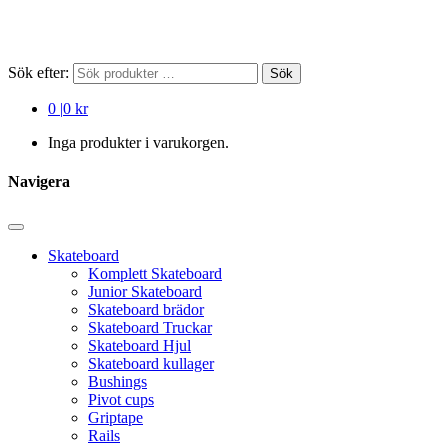
Sök efter:
Sök
0
|
0 kr
Inga produkter i varukorgen.
Navigera
Skateboard
Komplett Skateboard
Junior Skateboard
Skateboard brädor
Skateboard Truckar
Skateboard Hjul
Skateboard kullager
Bushings
Pivot cups
Griptape
Rails