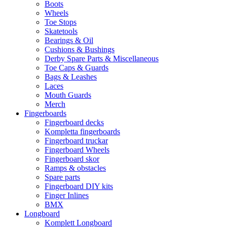
Boots
Wheels
Toe Stops
Skatetools
Bearings & Oil
Cushions & Bushings
Derby Spare Parts & Miscellaneous
Toe Caps & Guards
Bags & Leashes
Laces
Mouth Guards
Merch
Fingerboards
Fingerboard decks
Kompletta fingerboards
Fingerboard truckar
Fingerboard Wheels
Fingerboard skor
Ramps & obstacles
Spare parts
Fingerboard DIY kits
Finger Inlines
BMX
Longboard
Komplett Longboard