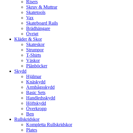
Risers
Skruv & Muttrar
Skatetools
Vax
Skateboard Rails
Brädhängare
Övrigt
Kläder & Skor
Skateskor
Strumpor
T-Shirts
Väskor
Plånböcker
Skydd
Hjälmar
Knäskydd
Armbågsskydd
Basic Sets
Handledsskydd
Höftskydd
Överkropp
Ben
Rullskridskor
Kompletta Rullskridskor
Plates