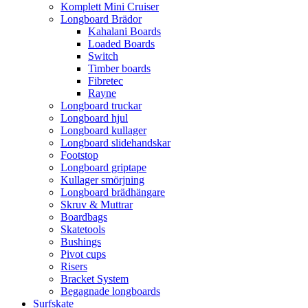
Komplett Mini Cruiser
Longboard Brädor
Kahalani Boards
Loaded Boards
Switch
Timber boards
Fibretec
Rayne
Longboard truckar
Longboard hjul
Longboard kullager
Longboard slidehandskar
Footstop
Longboard griptape
Kullager smörjning
Longboard brädhängare
Skruv & Muttrar
Boardbags
Skatetools
Bushings
Pivot cups
Risers
Bracket System
Begagnade longboards
Surfskate