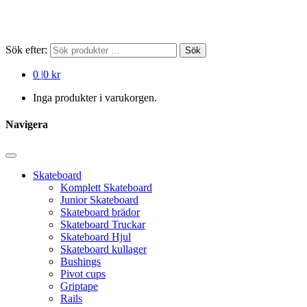
Sök efter:
Sök
0
|
0 kr
Inga produkter i varukorgen.
Navigera
Skateboard
Komplett Skateboard
Junior Skateboard
Skateboard brädor
Skateboard Truckar
Skateboard Hjul
Skateboard kullager
Bushings
Pivot cups
Griptape
Rails