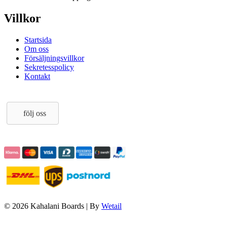
Villkor
Startsida
Om oss
Försäljningsvillkor
Sekretesspolicy
Kontakt
följ oss
© 2026 Kahalani Boards
|
By
Wetail