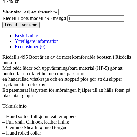
4 749
kr
Shoe size
Riedell Boots modell 495 mängd
Lägg till i varukorg
Beskrivning
Ytterligare information
Recensioner (0)
Riedell’s 495 Boot är en av de mest komfortabla bootsen i Riedells
line-up.
Med både läder och uppvärmningsbara material (HF-5) gör att
booten får en riktigt bra och unik passform.
en handrullad vristkrage och en stoppad plös gör att du slipper
tryckpunkter och skav.
Ett patenterat låssystem för snörningen hjälper till att hålla foten på
plats utan glapp.
Teknisk info
– Hand sorted full grain leather uppers
– Full grain Chinook leather lining
– Genuine Shearling lined tongue
– Hand rolled collar