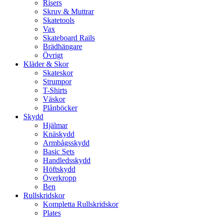
Risers
Skruv & Muttrar
Skatetools
Vax
Skateboard Rails
Brädhängare
Övrigt
Kläder & Skor
Skateskor
Strumpor
T-Shirts
Väskor
Plånböcker
Skydd
Hjälmar
Knäskydd
Armbågsskydd
Basic Sets
Handledsskydd
Höftskydd
Överkropp
Ben
Rullskridskor
Kompletta Rullskridskor
Plates