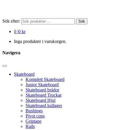
Sök efter:
Sök
0
|
0 kr
Inga produkter i varukorgen.
Navigera
Skateboard
Komplett Skateboard
Junior Skateboard
Skateboard brädor
Skateboard Truckar
Skateboard Hjul
Skateboard kullager
Bushings
Pivot cups
Griptape
Rails