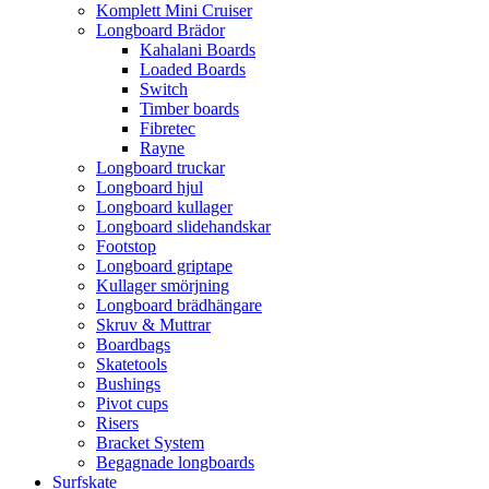
Komplett Mini Cruiser
Longboard Brädor
Kahalani Boards
Loaded Boards
Switch
Timber boards
Fibretec
Rayne
Longboard truckar
Longboard hjul
Longboard kullager
Longboard slidehandskar
Footstop
Longboard griptape
Kullager smörjning
Longboard brädhängare
Skruv & Muttrar
Boardbags
Skatetools
Bushings
Pivot cups
Risers
Bracket System
Begagnade longboards
Surfskate