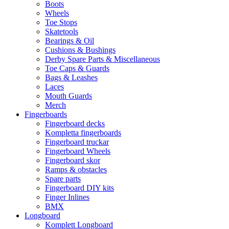
Boots
Wheels
Toe Stops
Skatetools
Bearings & Oil
Cushions & Bushings
Derby Spare Parts & Miscellaneous
Toe Caps & Guards
Bags & Leashes
Laces
Mouth Guards
Merch
Fingerboards
Fingerboard decks
Kompletta fingerboards
Fingerboard truckar
Fingerboard Wheels
Fingerboard skor
Ramps & obstacles
Spare parts
Fingerboard DIY kits
Finger Inlines
BMX
Longboard
Komplett Longboard