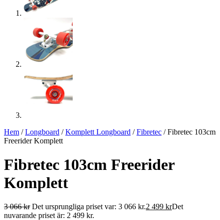
Hem
/
Longboard
/
Komplett Longboard
/
Fibretec
/ Fibretec 103cm
Freerider Komplett
Fibretec 103cm Freerider
Komplett
3 066
kr
Det ursprungliga priset var: 3 066 kr.
2 499
kr
Det
nuvarande priset är: 2 499 kr.