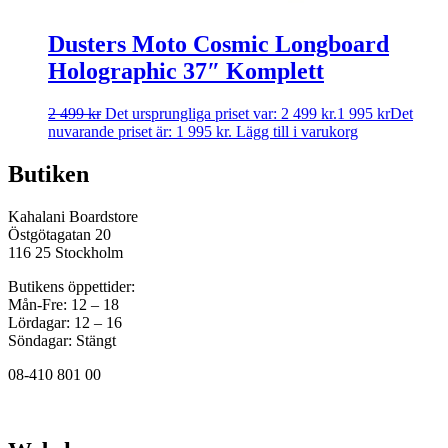
Dusters Moto Cosmic Longboard
Holographic 37″ Komplett
2 499
kr
Det ursprungliga priset var: 2 499 kr.
1 995
kr
Det
nuvarande priset är: 1 995 kr.
Lägg till i varukorg
Butiken
Kahalani Boardstore
Östgötagatan 20
116 25 Stockholm
Butikens öppettider:
Mån-Fre: 12 – 18
Lördagar: 12 – 16
Söndagar: Stängt
08-410 801 00