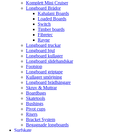
Komplett Mini Cruiser
Longboard Brädor
Kahalani Boards
Loaded Boards
Switch
Timber boards
Fibretec
Rayne
Longboard truckar
Longboard hjul
Longboard kullager
Longboard slidehandskar
Footstop
Longboard griptape
Kullager smörjning
Longboard brädhängare
Skruv & Muttrar
Boardbags
Skatetools
Bushings
Pivot cups
Risers
Bracket System
Begagnade longboards
Surfskate