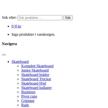
Sök efter:
Sök
0
|
0 kr
Inga produkter i varukorgen.
Navigera
Skateboard
Komplett Skateboard
Junior Skateboard
Skateboard brädor
Skateboard Truckar
Skateboard Hjul
Skateboard kullager
Bushings
Pivot cups
Griptape
Rails