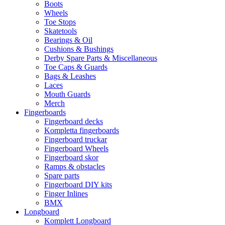
Boots
Wheels
Toe Stops
Skatetools
Bearings & Oil
Cushions & Bushings
Derby Spare Parts & Miscellaneous
Toe Caps & Guards
Bags & Leashes
Laces
Mouth Guards
Merch
Fingerboards
Fingerboard decks
Kompletta fingerboards
Fingerboard truckar
Fingerboard Wheels
Fingerboard skor
Ramps & obstacles
Spare parts
Fingerboard DIY kits
Finger Inlines
BMX
Longboard
Komplett Longboard