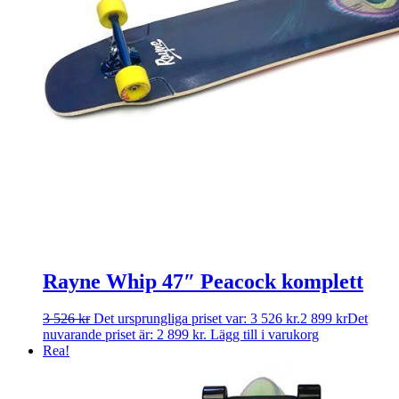
Rayne Whip 47″ Peacock komplett
3 526
kr
Det ursprungliga priset var: 3 526 kr.
2 899
kr
Det
nuvarande priset är: 2 899 kr.
Lägg till i varukorg
Rea!