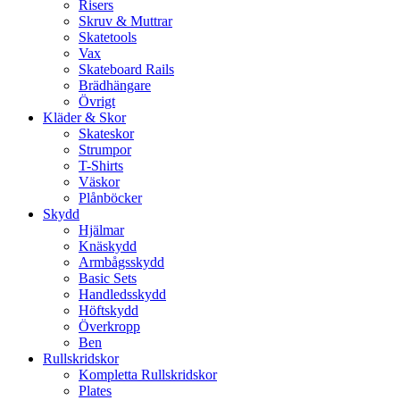
Risers
Skruv & Muttrar
Skatetools
Vax
Skateboard Rails
Brädhängare
Övrigt
Kläder & Skor
Skateskor
Strumpor
T-Shirts
Väskor
Plånböcker
Skydd
Hjälmar
Knäskydd
Armbågsskydd
Basic Sets
Handledsskydd
Höftskydd
Överkropp
Ben
Rullskridskor
Kompletta Rullskridskor
Plates