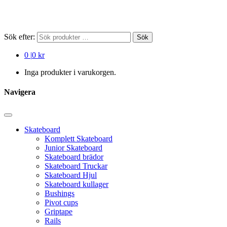
Sök efter:
Sök
0
|
0 kr
Inga produkter i varukorgen.
Navigera
Skateboard
Komplett Skateboard
Junior Skateboard
Skateboard brädor
Skateboard Truckar
Skateboard Hjul
Skateboard kullager
Bushings
Pivot cups
Griptape
Rails