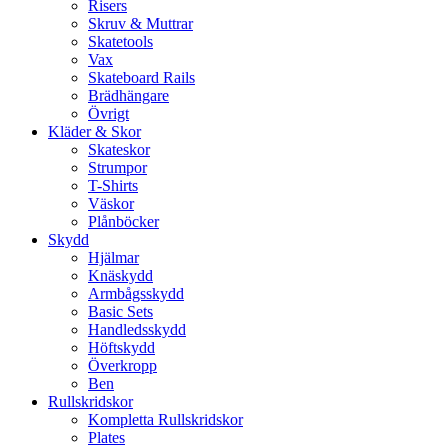
Risers
Skruv & Muttrar
Skatetools
Vax
Skateboard Rails
Brädhängare
Övrigt
Kläder & Skor
Skateskor
Strumpor
T-Shirts
Väskor
Plånböcker
Skydd
Hjälmar
Knäskydd
Armbågsskydd
Basic Sets
Handledsskydd
Höftskydd
Överkropp
Ben
Rullskridskor
Kompletta Rullskridskor
Plates