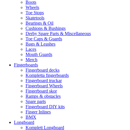
Boots
Wheels
Toe Stops
Skatetools
Bearings & Oil
Cushions & Bushings
Derby Spare Parts & Miscellaneous
Toe Caps & Guards
Bags & Leashes
Laces
Mouth Guards
Merch
Fingerboards
Fingerboard decks
Kompletta fingerboards
Fingerboard truckar
Fingerboard Wheels
Fingerboard skor
Ramps & obstacles
Spare parts
Fingerboard DIY kits
Finger Inlines
BMX
Longboard
Komplett Longboard