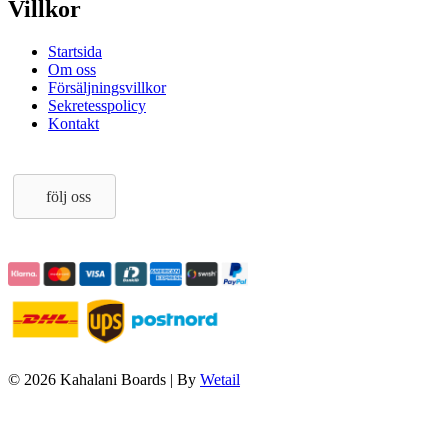
Villkor
Startsida
Om oss
Försäljningsvillkor
Sekretesspolicy
Kontakt
följ oss
© 2026 Kahalani Boards
|
By
Wetail