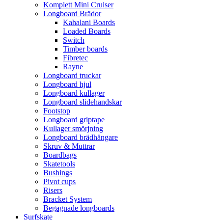
Komplett Mini Cruiser
Longboard Brädor
Kahalani Boards
Loaded Boards
Switch
Timber boards
Fibretec
Rayne
Longboard truckar
Longboard hjul
Longboard kullager
Longboard slidehandskar
Footstop
Longboard griptape
Kullager smörjning
Longboard brädhängare
Skruv & Muttrar
Boardbags
Skatetools
Bushings
Pivot cups
Risers
Bracket System
Begagnade longboards
Surfskate