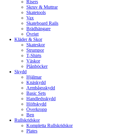
Risers
Skruv & Muttrar
Skatetools
Vax
Skateboard Rails
Brädhängare
Övrigt
Kläder & Skor
Skateskor
Strumpor
T-Shirts
Väskor
Plånböcker
Skydd
Hjälmar
Knäskydd
Armbågsskydd
Basic Sets
Handledsskydd
Höftskydd
Överkropp
Ben
Rullskridskor
Kompletta Rullskridskor
Plates