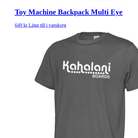
Toy Machine Backpack Multi Eye
649
kr
Lägg till i varukorg