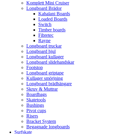
Komplett Mini Cruiser
Longboard Brädor
Kahalani Boards
Loaded Boards
Switch
Timber boards
Fibretec
Rayne
Longboard truckar
Longboard hjul
Longboard kullager
Longboard slidehandskar
Footstop
Longboard griptape
Kullager smörjning
Longboard brädhängare
Skruv & Muttrar
Boardbags
Skatetools
Bushings
Pivot cups
Risers
Bracket System
Begagnade longboards
Surfskate