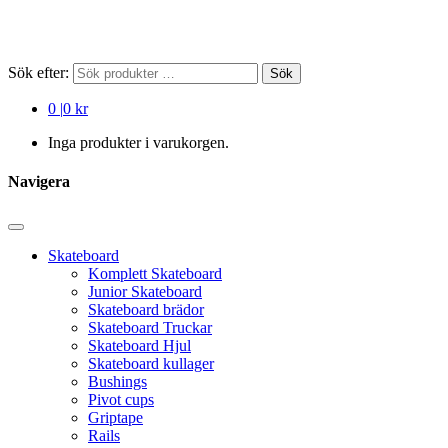
Sök efter:
Sök
0
|
0 kr
Inga produkter i varukorgen.
Navigera
Skateboard
Komplett Skateboard
Junior Skateboard
Skateboard brädor
Skateboard Truckar
Skateboard Hjul
Skateboard kullager
Bushings
Pivot cups
Griptape
Rails