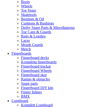
Boots
Wheels
Toe Stops
Skatetools
Bearings & Oil
Cushions & Bushings
Derby Spare Parts & Miscellaneous
Toe Caps & Guards
Bags & Leashes
Laces
Mouth Guards
Merch
Fingerboards
Fingerboard decks
Kompletta fingerboards
Fingerboard truckar
Fingerboard Wheels
Fingerboard skor
Ramps & obstacles
Spare parts
Fingerboard DIY kits
Finger Inlines
BMX
Longboard
Komplett Longboard