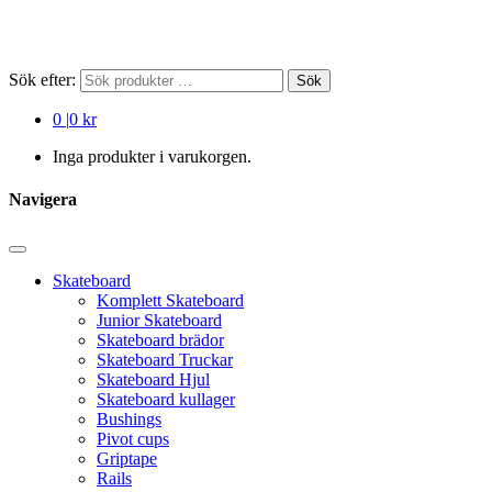
Sök efter:
Sök
0
|
0 kr
Inga produkter i varukorgen.
Navigera
Skateboard
Komplett Skateboard
Junior Skateboard
Skateboard brädor
Skateboard Truckar
Skateboard Hjul
Skateboard kullager
Bushings
Pivot cups
Griptape
Rails