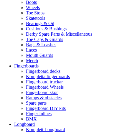
Boots
Wheels
Toe Stops
Skatetools
Bearings & Oil
Cushions & Bushings
Derby Spare Parts & Miscellaneous
Toe Caps & Guards
Bags & Leashes
Laces
Mouth Guards
Merch
Fingerboards
Fingerboard decks
Kompletta fingerboards
Fingerboard truckar
Fingerboard Wheels
Fingerboard skor
Ramps & obstacles
Spare parts
Fingerboard DIY kits
Finger Inlines
BMX
Longboard
Komplett Longboard