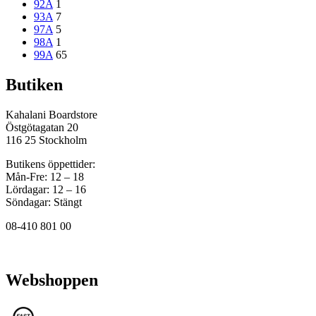
92A
1
93A
7
97A
5
98A
1
99A
65
Butiken
Kahalani Boardstore
Östgötagatan 20
116 25 Stockholm
Butikens öppettider:
Mån-Fre: 12 – 18
Lördagar: 12 – 16
Söndagar: Stängt
08-410 801 00
Webshoppen