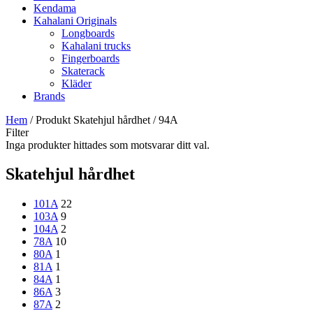
Kendama
Kahalani Originals
Longboards
Kahalani trucks
Fingerboards
Skaterack
Kläder
Brands
Hem
/ Produkt Skatehjul hårdhet / 94A
Filter
Inga produkter hittades som motsvarar ditt val.
Skatehjul hårdhet
101A
22
103A
9
104A
2
78A
10
80A
1
81A
1
84A
1
86A
3
87A
2