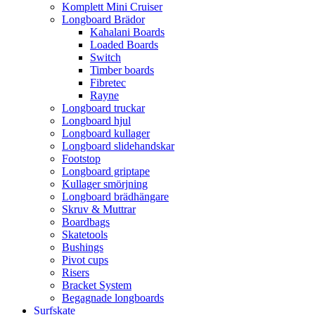
Komplett Mini Cruiser
Longboard Brädor
Kahalani Boards
Loaded Boards
Switch
Timber boards
Fibretec
Rayne
Longboard truckar
Longboard hjul
Longboard kullager
Longboard slidehandskar
Footstop
Longboard griptape
Kullager smörjning
Longboard brädhängare
Skruv & Muttrar
Boardbags
Skatetools
Bushings
Pivot cups
Risers
Bracket System
Begagnade longboards
Surfskate