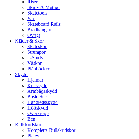
Risers
Skruv & Muttrar
Skatetools
Vax
Skateboard Rails
Brädhängare
Övrigt
Kläder & Skor
Skateskor
Strumpor
T-Shirts
Väskor
Plånböcker
Skydd
Hjälmar
Knäskydd
Armbågsskydd
Basic Sets
Handledsskydd
Höftskydd
Överkropp
Ben
Rullskridskor
Kompletta Rullskridskor
Plates