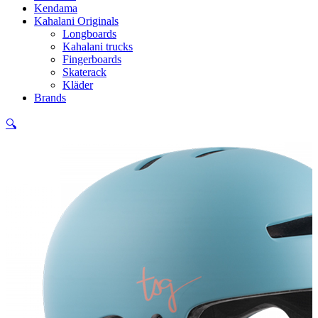
Kendama
Kahalani Originals
Longboards
Kahalani trucks
Fingerboards
Skaterack
Kläder
Brands
🔍