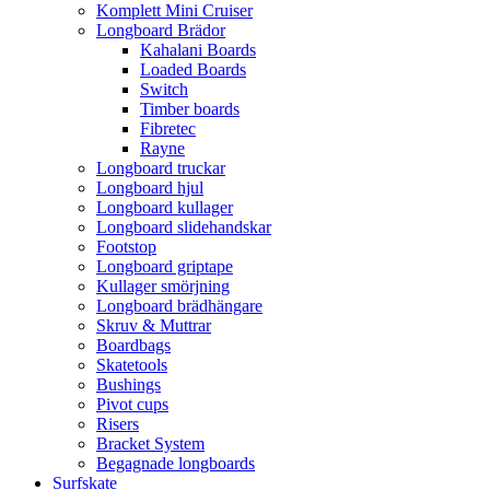
Komplett Mini Cruiser
Longboard Brädor
Kahalani Boards
Loaded Boards
Switch
Timber boards
Fibretec
Rayne
Longboard truckar
Longboard hjul
Longboard kullager
Longboard slidehandskar
Footstop
Longboard griptape
Kullager smörjning
Longboard brädhängare
Skruv & Muttrar
Boardbags
Skatetools
Bushings
Pivot cups
Risers
Bracket System
Begagnade longboards
Surfskate