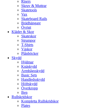
Risers
Skruv & Muttrar
Skatetools
Vax
Skateboard Rails
Brädhängare
Övrigt
Kläder & Skor
Skateskor
Strumpor
T-Shirts
Väskor
Plånböcker
Skydd
Hjälmar
Knäskydd
Armbågsskydd
Basic Sets
Handledsskydd
Höftskydd
Överkropp
Ben
Rullskridskor
Kompletta Rullskridskor
Plates