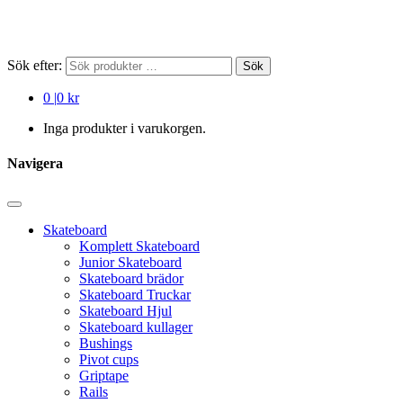
Sök efter:
Sök
0
|
0 kr
Inga produkter i varukorgen.
Navigera
Skateboard
Komplett Skateboard
Junior Skateboard
Skateboard brädor
Skateboard Truckar
Skateboard Hjul
Skateboard kullager
Bushings
Pivot cups
Griptape
Rails