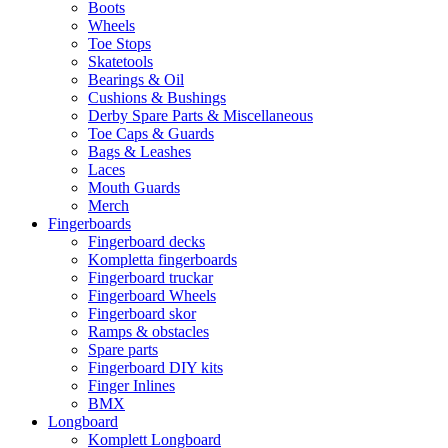
Boots
Wheels
Toe Stops
Skatetools
Bearings & Oil
Cushions & Bushings
Derby Spare Parts & Miscellaneous
Toe Caps & Guards
Bags & Leashes
Laces
Mouth Guards
Merch
Fingerboards
Fingerboard decks
Kompletta fingerboards
Fingerboard truckar
Fingerboard Wheels
Fingerboard skor
Ramps & obstacles
Spare parts
Fingerboard DIY kits
Finger Inlines
BMX
Longboard
Komplett Longboard