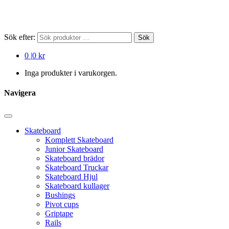
Sök efter:
Sök
0
|
0 kr
Inga produkter i varukorgen.
Navigera
Skateboard
Komplett Skateboard
Junior Skateboard
Skateboard brädor
Skateboard Truckar
Skateboard Hjul
Skateboard kullager
Bushings
Pivot cups
Griptape
Rails