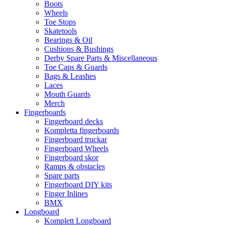
Boots
Wheels
Toe Stops
Skatetools
Bearings & Oil
Cushions & Bushings
Derby Spare Parts & Miscellaneous
Toe Caps & Guards
Bags & Leashes
Laces
Mouth Guards
Merch
Fingerboards
Fingerboard decks
Kompletta fingerboards
Fingerboard truckar
Fingerboard Wheels
Fingerboard skor
Ramps & obstacles
Spare parts
Fingerboard DIY kits
Finger Inlines
BMX
Longboard
Komplett Longboard