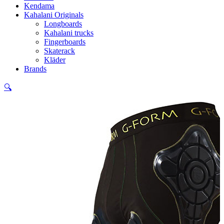
Kendama
Kahalani Originals
Longboards
Kahalani trucks
Fingerboards
Skaterack
Kläder
Brands
🔍