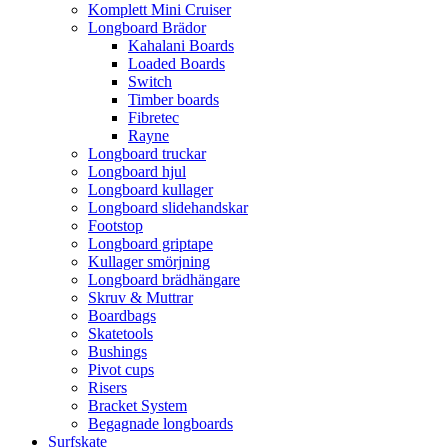
Komplett Mini Cruiser
Longboard Brädor
Kahalani Boards
Loaded Boards
Switch
Timber boards
Fibretec
Rayne
Longboard truckar
Longboard hjul
Longboard kullager
Longboard slidehandskar
Footstop
Longboard griptape
Kullager smörjning
Longboard brädhängare
Skruv & Muttrar
Boardbags
Skatetools
Bushings
Pivot cups
Risers
Bracket System
Begagnade longboards
Surfskate