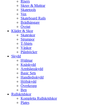
Risers
Skruv & Muttrar
Skatetools
Vax
Skateboard Rails
Brädhängare
Övrigt
Kläder & Skor
Skateskor
Strumpor
T-Shirts
Väskor
Plånböcker
Skydd
Hjälmar
Knäskydd
Armbågsskydd
Basic Sets
Handledsskydd
Höftskydd
Överkropp
Ben
Rullskridskor
Kompletta Rullskridskor
Plates