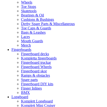
Wheels
Toe Stops
Skatetools
Bearings & Oil
Cushions & Bushings
Derby Spare Parts & Miscellaneous
Toe Caps & Guards
Bags & Leashes
Laces
Mouth Guards
Merch
Fingerboards
Fingerboard decks
Kompletta fingerboards
Fingerboard truckar
Fingerboard Wheels
Fingerboard skor
Ramps & obstacles
Spare parts
Fingerboard DIY kits
Finger Inlines
BMX
Longboard
Komplett Longboard
Komplett Mini Cruiser