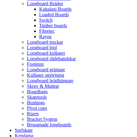
Longboard Brädor
Kahalani Boards
Loaded Boards
Switch
Timber boards
Fibretec
Rayne
Longboard truckar
Longboard hjul
Longboard kullager
Longboard slidehandskar
Footstop
Longboard griptape
Kullager smörjning
Longboard brädhängare
Skruv & Muttrar
Boardbags
Skatetools
Bushings
Pivot cups
Risers
Bracket System
Begagnade longboards
Surfskate
Kendama