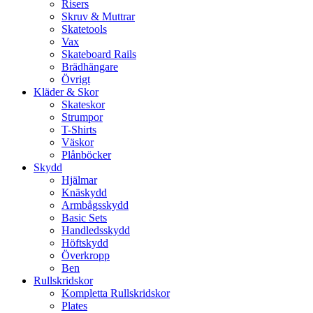
Risers
Skruv & Muttrar
Skatetools
Vax
Skateboard Rails
Brädhängare
Övrigt
Kläder & Skor
Skateskor
Strumpor
T-Shirts
Väskor
Plånböcker
Skydd
Hjälmar
Knäskydd
Armbågsskydd
Basic Sets
Handledsskydd
Höftskydd
Överkropp
Ben
Rullskridskor
Kompletta Rullskridskor
Plates