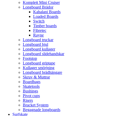
Komplett Mini Cruiser
Longboard Brädor
Kahalani Boards
Loaded Boards
Switch
Timber boards
Fibretec
Rayne
Longboard truckar
Longboard hjul
Longboard kullager
Longboard slidehandskar
Footstop
Longboard griptape
Kullager smörjning
Longboard brädhängare
Skruv & Muttrar
Boardbags
Skatetools
Bushings
Pivot cups
Risers
Bracket System
Begagnade longboards
Surfskate