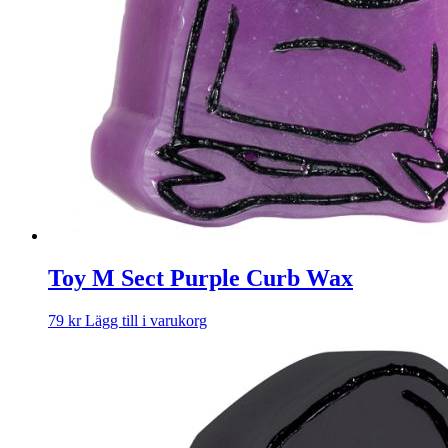
Toy M Sect Purple Curb Wax
79
kr
Lägg till i varukorg