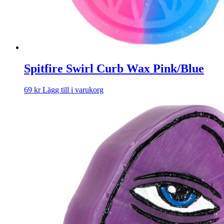
Spitfire Swirl Curb Wax Pink/Blue
69
kr
Lägg till i varukorg