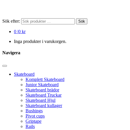
Sök efter:
Sök
0
|
0 kr
Inga produkter i varukorgen.
Navigera
Skateboard
Komplett Skateboard
Junior Skateboard
Skateboard brädor
Skateboard Truckar
Skateboard Hjul
Skateboard kullager
Bushings
Pivot cups
Griptape
Rails