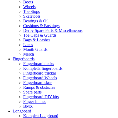
Boots
Wheels
Toe Stops
Skatetools
Bearings & Oil
Cushions & Bushings
Derby Spare Parts & Miscellaneous
Toe Caps & Guards
Bags & Leashes
Laces
Mouth Guards
Merch
Fingerboards
Fingerboard decks
Kompletta fingerboards
Fingerboard truckar
Fingerboard Wheels
Fingerboard skor
Ramps & obstacles
Spare parts
Fingerboard DIY kits
Finger Inlines
BMX
Longboard
Komplett Longboard