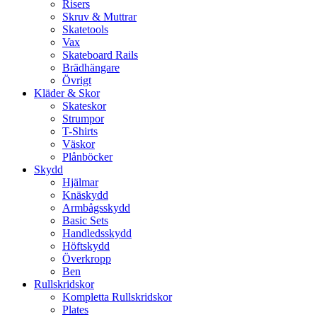
Risers
Skruv & Muttrar
Skatetools
Vax
Skateboard Rails
Brädhängare
Övrigt
Kläder & Skor
Skateskor
Strumpor
T-Shirts
Väskor
Plånböcker
Skydd
Hjälmar
Knäskydd
Armbågsskydd
Basic Sets
Handledsskydd
Höftskydd
Överkropp
Ben
Rullskridskor
Kompletta Rullskridskor
Plates