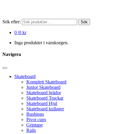
Sök efter:
Sök
0
|
0 kr
Inga produkter i varukorgen.
Navigera
Skateboard
Komplett Skateboard
Junior Skateboard
Skateboard brädor
Skateboard Truckar
Skateboard Hjul
Skateboard kullager
Bushings
Pivot cups
Griptape
Rails