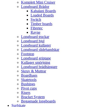
Komplett Mini Cruiser
Longboard Brädor
Kahalani Boards
Loaded Boards
Switch
Timber boards
Fibretec
Rayne
Longboard truckar
Longboard hjul
Longboard kullager
Longboard slidehandskar
Footstop
Longboard griptape
Kullager smörjning
Longboard brädhängare
Skruv & Muttrar
Boardbags
Skatetools
Bushings
Pivot cups
Risers
Bracket System
Begagnade longboards
Surfskate