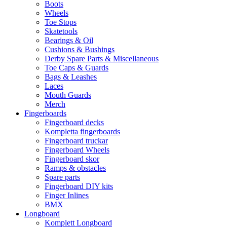
Boots
Wheels
Toe Stops
Skatetools
Bearings & Oil
Cushions & Bushings
Derby Spare Parts & Miscellaneous
Toe Caps & Guards
Bags & Leashes
Laces
Mouth Guards
Merch
Fingerboards
Fingerboard decks
Kompletta fingerboards
Fingerboard truckar
Fingerboard Wheels
Fingerboard skor
Ramps & obstacles
Spare parts
Fingerboard DIY kits
Finger Inlines
BMX
Longboard
Komplett Longboard