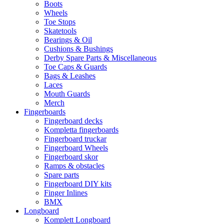
Boots
Wheels
Toe Stops
Skatetools
Bearings & Oil
Cushions & Bushings
Derby Spare Parts & Miscellaneous
Toe Caps & Guards
Bags & Leashes
Laces
Mouth Guards
Merch
Fingerboards
Fingerboard decks
Kompletta fingerboards
Fingerboard truckar
Fingerboard Wheels
Fingerboard skor
Ramps & obstacles
Spare parts
Fingerboard DIY kits
Finger Inlines
BMX
Longboard
Komplett Longboard