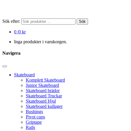
Sök efter:
Sök
0
|
0 kr
Inga produkter i varukorgen.
Navigera
Skateboard
Komplett Skateboard
Junior Skateboard
Skateboard brädor
Skateboard Truckar
Skateboard Hjul
Skateboard kullager
Bushings
Pivot cups
Griptape
Rails