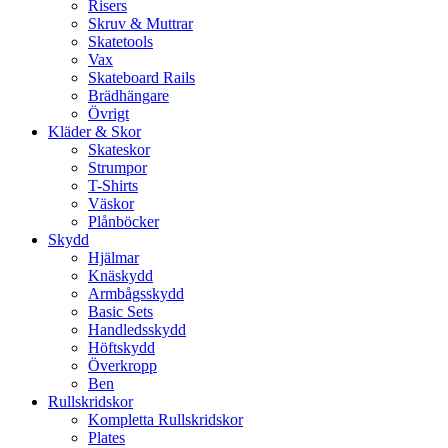
Risers
Skruv & Muttrar
Skatetools
Vax
Skateboard Rails
Brädhängare
Övrigt
Kläder & Skor
Skateskor
Strumpor
T-Shirts
Väskor
Plånböcker
Skydd
Hjälmar
Knäskydd
Armbågsskydd
Basic Sets
Handledsskydd
Höftskydd
Överkropp
Ben
Rullskridskor
Kompletta Rullskridskor
Plates