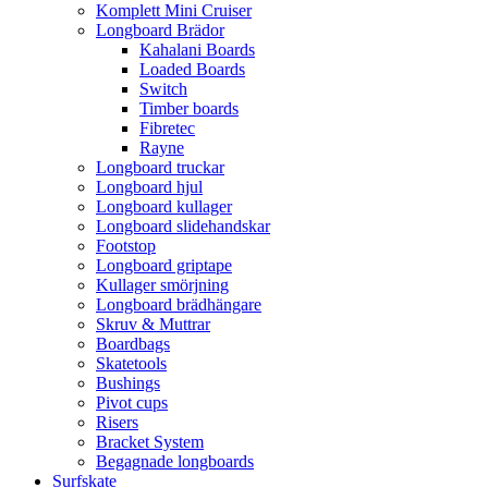
Komplett Mini Cruiser
Longboard Brädor
Kahalani Boards
Loaded Boards
Switch
Timber boards
Fibretec
Rayne
Longboard truckar
Longboard hjul
Longboard kullager
Longboard slidehandskar
Footstop
Longboard griptape
Kullager smörjning
Longboard brädhängare
Skruv & Muttrar
Boardbags
Skatetools
Bushings
Pivot cups
Risers
Bracket System
Begagnade longboards
Surfskate