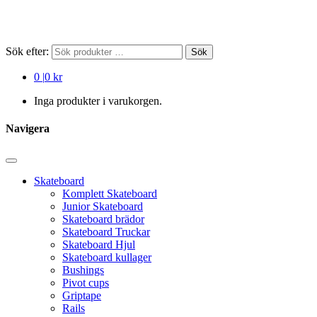
Sök efter:
Sök
0
|
0 kr
Inga produkter i varukorgen.
Navigera
Skateboard
Komplett Skateboard
Junior Skateboard
Skateboard brädor
Skateboard Truckar
Skateboard Hjul
Skateboard kullager
Bushings
Pivot cups
Griptape
Rails