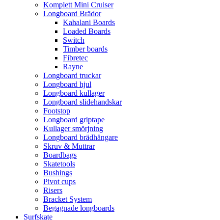
Komplett Mini Cruiser
Longboard Brädor
Kahalani Boards
Loaded Boards
Switch
Timber boards
Fibretec
Rayne
Longboard truckar
Longboard hjul
Longboard kullager
Longboard slidehandskar
Footstop
Longboard griptape
Kullager smörjning
Longboard brädhängare
Skruv & Muttrar
Boardbags
Skatetools
Bushings
Pivot cups
Risers
Bracket System
Begagnade longboards
Surfskate