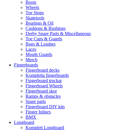
Boots
Wheels
Toe Stops
Skatetools
Bearings & Oil
Cushions & Bushings
Derby Spare Parts & Miscellaneous
Toe Caps & Guards
Bags & Leashes
Laces
Mouth Guards
Merch
Fingerboards
Fingerboard decks
Kompletta fingerboards
Fingerboard truckar
Fingerboard Wheels
Fingerboard skor
Ramps & obstacles
Spare parts
Fingerboard DIY kits
Finger Inlines
BMX
Longboard
Komplett Longboard