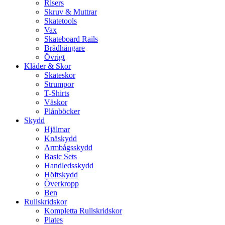
Risers
Skruv & Muttrar
Skatetools
Vax
Skateboard Rails
Brädhängare
Övrigt
Kläder & Skor
Skateskor
Strumpor
T-Shirts
Väskor
Plånböcker
Skydd
Hjälmar
Knäskydd
Armbågsskydd
Basic Sets
Handledsskydd
Höftskydd
Överkropp
Ben
Rullskridskor
Kompletta Rullskridskor
Plates