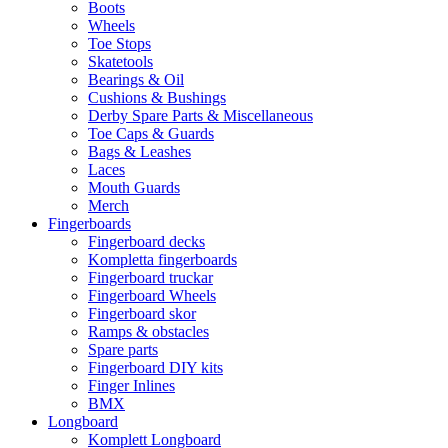
Boots
Wheels
Toe Stops
Skatetools
Bearings & Oil
Cushions & Bushings
Derby Spare Parts & Miscellaneous
Toe Caps & Guards
Bags & Leashes
Laces
Mouth Guards
Merch
Fingerboards
Fingerboard decks
Kompletta fingerboards
Fingerboard truckar
Fingerboard Wheels
Fingerboard skor
Ramps & obstacles
Spare parts
Fingerboard DIY kits
Finger Inlines
BMX
Longboard
Komplett Longboard