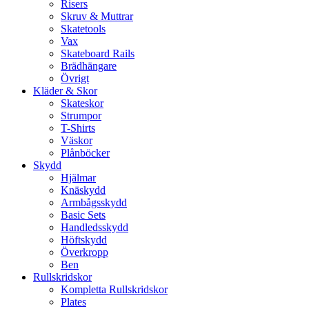
Risers
Skruv & Muttrar
Skatetools
Vax
Skateboard Rails
Brädhängare
Övrigt
Kläder & Skor
Skateskor
Strumpor
T-Shirts
Väskor
Plånböcker
Skydd
Hjälmar
Knäskydd
Armbågsskydd
Basic Sets
Handledsskydd
Höftskydd
Överkropp
Ben
Rullskridskor
Kompletta Rullskridskor
Plates