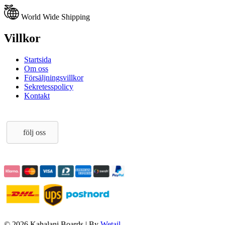
World Wide Shipping
Villkor
Startsida
Om oss
Försäljningsvillkor
Sekretesspolicy
Kontakt
följ oss
© 2026 Kahalani Boards
|
By
Wetail