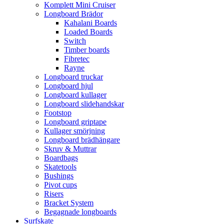
Komplett Mini Cruiser
Longboard Brädor
Kahalani Boards
Loaded Boards
Switch
Timber boards
Fibretec
Rayne
Longboard truckar
Longboard hjul
Longboard kullager
Longboard slidehandskar
Footstop
Longboard griptape
Kullager smörjning
Longboard brädhängare
Skruv & Muttrar
Boardbags
Skatetools
Bushings
Pivot cups
Risers
Bracket System
Begagnade longboards
Surfskate