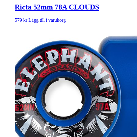
Ricta 52mm 78A CLOUDS
579
kr
Lägg till i varukorg