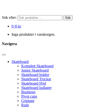
Sök efter:
Sök
0
|
0 kr
Inga produkter i varukorgen.
Navigera
Skateboard
Komplett Skateboard
Junior Skateboard
Skateboard brädor
Skateboard Truckar
Skateboard Hjul
Skateboard kullager
Bushings
Pivot cups
Griptape
Rails