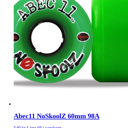
Abec11 NoSkoolZ 60mm 98A
549
kr
Lägg till i varukorg