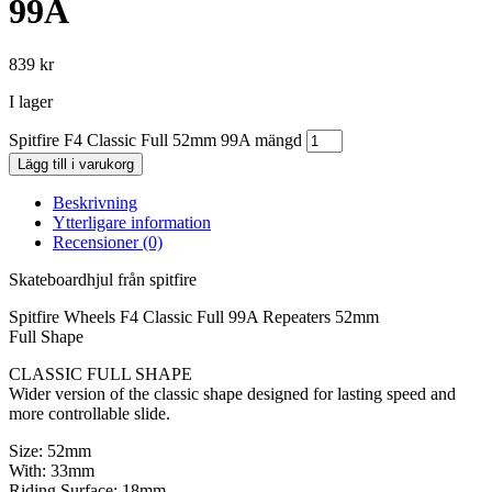
99A
839
kr
I lager
Spitfire F4 Classic Full 52mm 99A mängd
Lägg till i varukorg
Beskrivning
Ytterligare information
Recensioner (0)
Skateboardhjul från spitfire
Spitfire Wheels F4 Classic Full 99A Repeaters 52mm
Full Shape
CLASSIC FULL SHAPE
Wider version of the classic shape designed for lasting speed and
more controllable slide.
Size: 52mm
With: 33mm
Riding Surface: 18mm