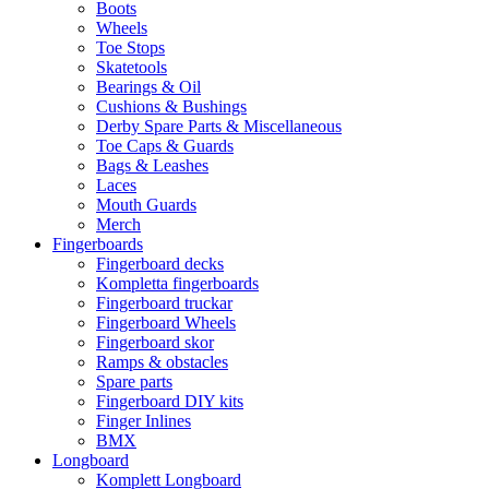
Boots
Wheels
Toe Stops
Skatetools
Bearings & Oil
Cushions & Bushings
Derby Spare Parts & Miscellaneous
Toe Caps & Guards
Bags & Leashes
Laces
Mouth Guards
Merch
Fingerboards
Fingerboard decks
Kompletta fingerboards
Fingerboard truckar
Fingerboard Wheels
Fingerboard skor
Ramps & obstacles
Spare parts
Fingerboard DIY kits
Finger Inlines
BMX
Longboard
Komplett Longboard