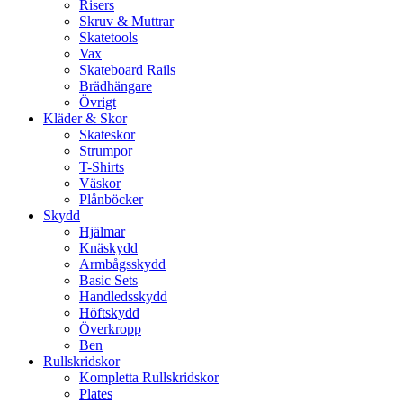
Risers
Skruv & Muttrar
Skatetools
Vax
Skateboard Rails
Brädhängare
Övrigt
Kläder & Skor
Skateskor
Strumpor
T-Shirts
Väskor
Plånböcker
Skydd
Hjälmar
Knäskydd
Armbågsskydd
Basic Sets
Handledsskydd
Höftskydd
Överkropp
Ben
Rullskridskor
Kompletta Rullskridskor
Plates