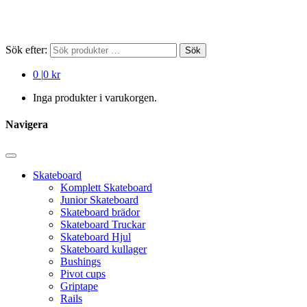
Sök efter:
Sök
0
|
0 kr
Inga produkter i varukorgen.
Navigera
Skateboard
Komplett Skateboard
Junior Skateboard
Skateboard brädor
Skateboard Truckar
Skateboard Hjul
Skateboard kullager
Bushings
Pivot cups
Griptape
Rails