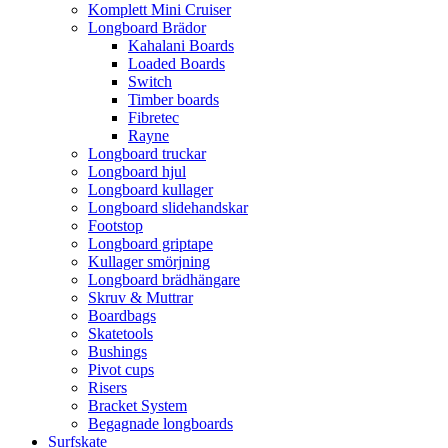
Komplett Mini Cruiser
Longboard Brädor
Kahalani Boards
Loaded Boards
Switch
Timber boards
Fibretec
Rayne
Longboard truckar
Longboard hjul
Longboard kullager
Longboard slidehandskar
Footstop
Longboard griptape
Kullager smörjning
Longboard brädhängare
Skruv & Muttrar
Boardbags
Skatetools
Bushings
Pivot cups
Risers
Bracket System
Begagnade longboards
Surfskate