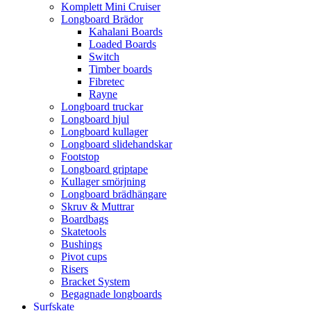
Komplett Mini Cruiser
Longboard Brädor
Kahalani Boards
Loaded Boards
Switch
Timber boards
Fibretec
Rayne
Longboard truckar
Longboard hjul
Longboard kullager
Longboard slidehandskar
Footstop
Longboard griptape
Kullager smörjning
Longboard brädhängare
Skruv & Muttrar
Boardbags
Skatetools
Bushings
Pivot cups
Risers
Bracket System
Begagnade longboards
Surfskate