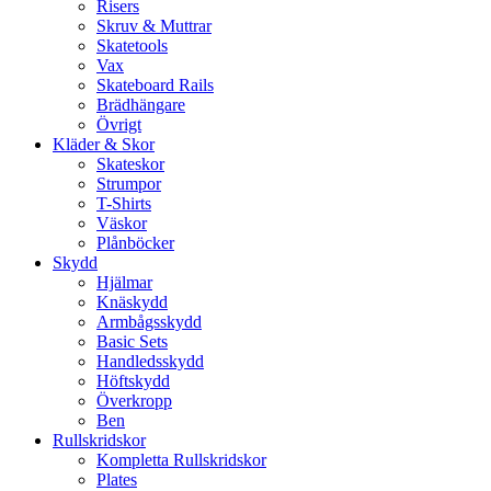
Risers
Skruv & Muttrar
Skatetools
Vax
Skateboard Rails
Brädhängare
Övrigt
Kläder & Skor
Skateskor
Strumpor
T-Shirts
Väskor
Plånböcker
Skydd
Hjälmar
Knäskydd
Armbågsskydd
Basic Sets
Handledsskydd
Höftskydd
Överkropp
Ben
Rullskridskor
Kompletta Rullskridskor
Plates