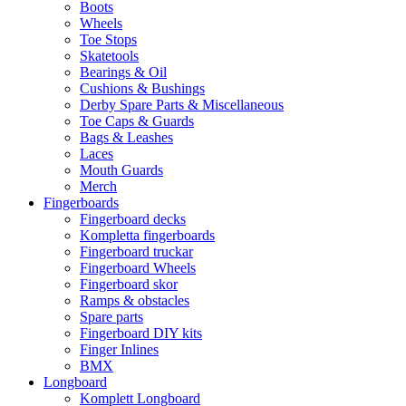
Boots
Wheels
Toe Stops
Skatetools
Bearings & Oil
Cushions & Bushings
Derby Spare Parts & Miscellaneous
Toe Caps & Guards
Bags & Leashes
Laces
Mouth Guards
Merch
Fingerboards
Fingerboard decks
Kompletta fingerboards
Fingerboard truckar
Fingerboard Wheels
Fingerboard skor
Ramps & obstacles
Spare parts
Fingerboard DIY kits
Finger Inlines
BMX
Longboard
Komplett Longboard