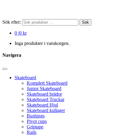
Sök efter:
Sök
0
|
0 kr
Inga produkter i varukorgen.
Navigera
Skateboard
Komplett Skateboard
Junior Skateboard
Skateboard brädor
Skateboard Truckar
Skateboard Hjul
Skateboard kullager
Bushings
Pivot cups
Griptape
Rails