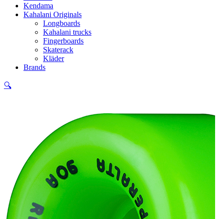
Kendama
Kahalani Originals
Longboards
Kahalani trucks
Fingerboards
Skaterack
Kläder
Brands
🔍