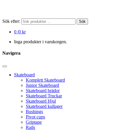
Sök efter:
Sök
0
|
0 kr
Inga produkter i varukorgen.
Navigera
Skateboard
Komplett Skateboard
Junior Skateboard
Skateboard brädor
Skateboard Truckar
Skateboard Hjul
Skateboard kullager
Bushings
Pivot cups
Griptape
Rails