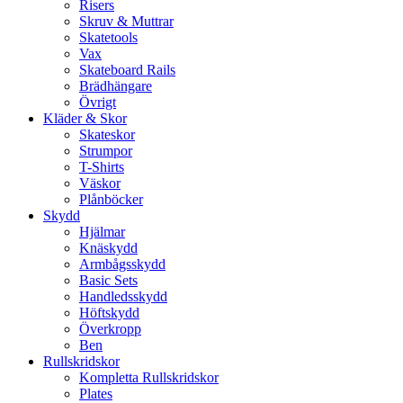
Risers
Skruv & Muttrar
Skatetools
Vax
Skateboard Rails
Brädhängare
Övrigt
Kläder & Skor
Skateskor
Strumpor
T-Shirts
Väskor
Plånböcker
Skydd
Hjälmar
Knäskydd
Armbågsskydd
Basic Sets
Handledsskydd
Höftskydd
Överkropp
Ben
Rullskridskor
Kompletta Rullskridskor
Plates