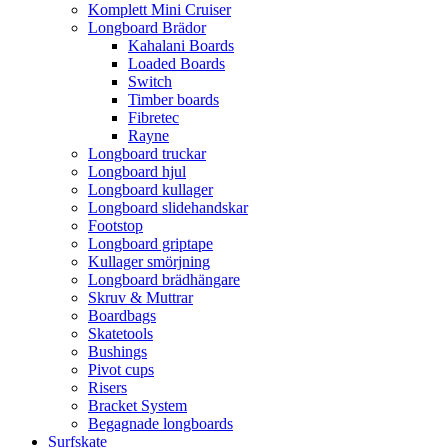
Komplett Mini Cruiser
Longboard Brädor
Kahalani Boards
Loaded Boards
Switch
Timber boards
Fibretec
Rayne
Longboard truckar
Longboard hjul
Longboard kullager
Longboard slidehandskar
Footstop
Longboard griptape
Kullager smörjning
Longboard brädhängare
Skruv & Muttrar
Boardbags
Skatetools
Bushings
Pivot cups
Risers
Bracket System
Begagnade longboards
Surfskate