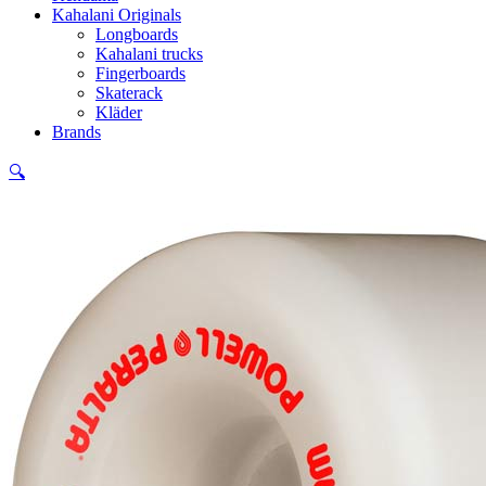
Kahalani Originals
Longboards
Kahalani trucks
Fingerboards
Skaterack
Kläder
Brands
🔍