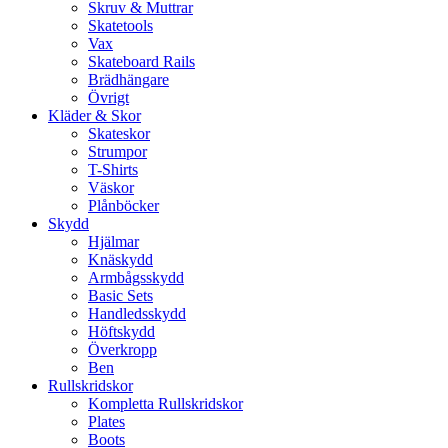
Skruv & Muttrar
Skatetools
Vax
Skateboard Rails
Brädhängare
Övrigt
Kläder & Skor
Skateskor
Strumpor
T-Shirts
Väskor
Plånböcker
Skydd
Hjälmar
Knäskydd
Armbågsskydd
Basic Sets
Handledsskydd
Höftskydd
Överkropp
Ben
Rullskridskor
Kompletta Rullskridskor
Plates
Boots