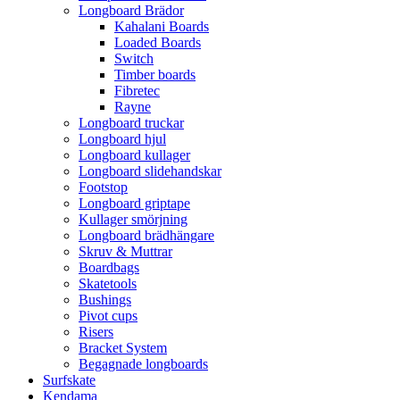
Longboard Brädor
Kahalani Boards
Loaded Boards
Switch
Timber boards
Fibretec
Rayne
Longboard truckar
Longboard hjul
Longboard kullager
Longboard slidehandskar
Footstop
Longboard griptape
Kullager smörjning
Longboard brädhängare
Skruv & Muttrar
Boardbags
Skatetools
Bushings
Pivot cups
Risers
Bracket System
Begagnade longboards
Surfskate
Kendama