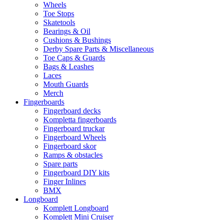
Wheels
Toe Stops
Skatetools
Bearings & Oil
Cushions & Bushings
Derby Spare Parts & Miscellaneous
Toe Caps & Guards
Bags & Leashes
Laces
Mouth Guards
Merch
Fingerboards
Fingerboard decks
Kompletta fingerboards
Fingerboard truckar
Fingerboard Wheels
Fingerboard skor
Ramps & obstacles
Spare parts
Fingerboard DIY kits
Finger Inlines
BMX
Longboard
Komplett Longboard
Komplett Mini Cruiser