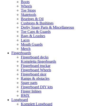
Boots
Wheels
Toe Stops
Skatetools
Bearings & Oil
Cushions & Bushings
Derby Spare Parts & Miscellaneous
Toe Caps & Guards
Bags & Leashes
Laces
Mouth Guards
Merch
Fingerboards
Fingerboard decks
Kompletta fingerboards
Fingerboard truckar
Fingerboard Wheels
Fingerboard skor
Ramps & obstacles
Spare parts
Fingerboard DIY kits
Finger Inlines
BMX
Longboard
Komplett Longboard