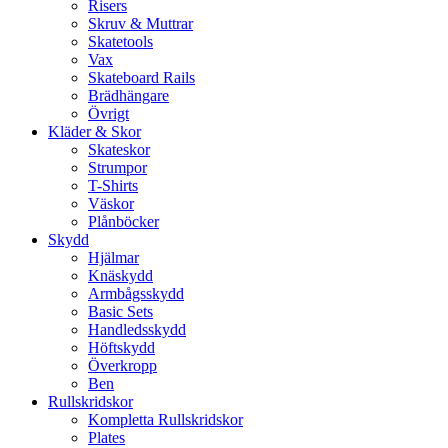
Risers
Skruv & Muttrar
Skatetools
Vax
Skateboard Rails
Brädhängare
Övrigt
Kläder & Skor
Skateskor
Strumpor
T-Shirts
Väskor
Plånböcker
Skydd
Hjälmar
Knäskydd
Armbågsskydd
Basic Sets
Handledsskydd
Höftskydd
Överkropp
Ben
Rullskridskor
Kompletta Rullskridskor
Plates