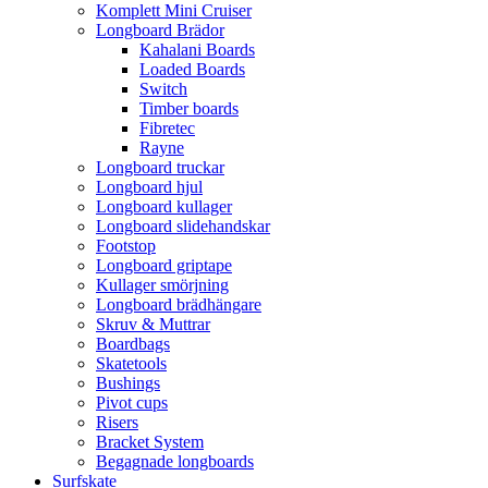
Komplett Mini Cruiser
Longboard Brädor
Kahalani Boards
Loaded Boards
Switch
Timber boards
Fibretec
Rayne
Longboard truckar
Longboard hjul
Longboard kullager
Longboard slidehandskar
Footstop
Longboard griptape
Kullager smörjning
Longboard brädhängare
Skruv & Muttrar
Boardbags
Skatetools
Bushings
Pivot cups
Risers
Bracket System
Begagnade longboards
Surfskate