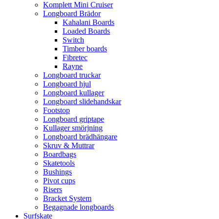
Komplett Mini Cruiser
Longboard Brädor
Kahalani Boards
Loaded Boards
Switch
Timber boards
Fibretec
Rayne
Longboard truckar
Longboard hjul
Longboard kullager
Longboard slidehandskar
Footstop
Longboard griptape
Kullager smörjning
Longboard brädhängare
Skruv & Muttrar
Boardbags
Skatetools
Bushings
Pivot cups
Risers
Bracket System
Begagnade longboards
Surfskate