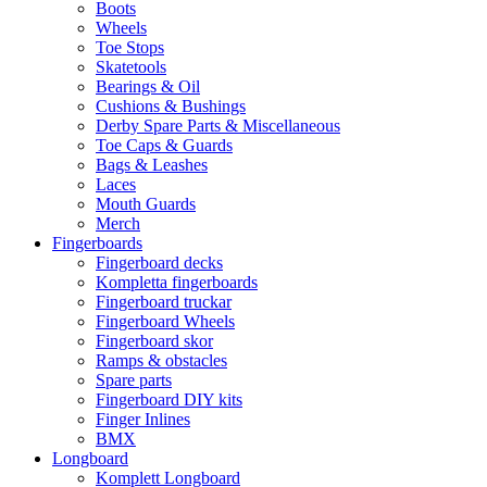
Boots
Wheels
Toe Stops
Skatetools
Bearings & Oil
Cushions & Bushings
Derby Spare Parts & Miscellaneous
Toe Caps & Guards
Bags & Leashes
Laces
Mouth Guards
Merch
Fingerboards
Fingerboard decks
Kompletta fingerboards
Fingerboard truckar
Fingerboard Wheels
Fingerboard skor
Ramps & obstacles
Spare parts
Fingerboard DIY kits
Finger Inlines
BMX
Longboard
Komplett Longboard