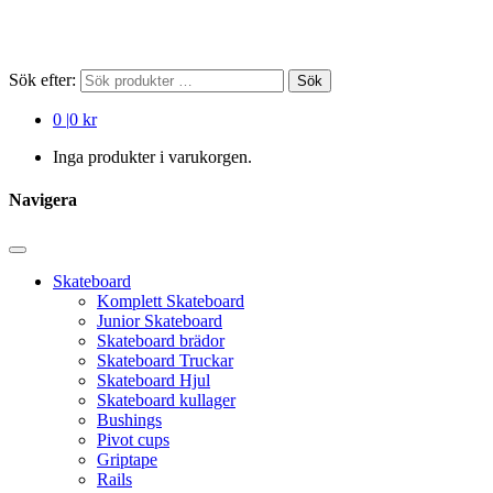
Sök efter:
Sök
0
|
0 kr
Inga produkter i varukorgen.
Navigera
Skateboard
Komplett Skateboard
Junior Skateboard
Skateboard brädor
Skateboard Truckar
Skateboard Hjul
Skateboard kullager
Bushings
Pivot cups
Griptape
Rails