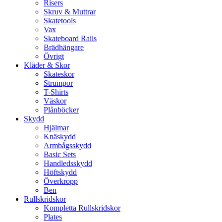
Risers
Skruv & Muttrar
Skatetools
Vax
Skateboard Rails
Brädhängare
Övrigt
Kläder & Skor
Skateskor
Strumpor
T-Shirts
Väskor
Plånböcker
Skydd
Hjälmar
Knäskydd
Armbågsskydd
Basic Sets
Handledsskydd
Höftskydd
Överkropp
Ben
Rullskridskor
Kompletta Rullskridskor
Plates