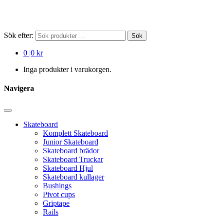
Sök efter:
Sök
0
|
0 kr
Inga produkter i varukorgen.
Navigera
Skateboard
Komplett Skateboard
Junior Skateboard
Skateboard brädor
Skateboard Truckar
Skateboard Hjul
Skateboard kullager
Bushings
Pivot cups
Griptape
Rails