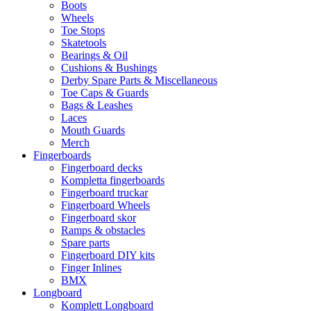
Boots
Wheels
Toe Stops
Skatetools
Bearings & Oil
Cushions & Bushings
Derby Spare Parts & Miscellaneous
Toe Caps & Guards
Bags & Leashes
Laces
Mouth Guards
Merch
Fingerboards
Fingerboard decks
Kompletta fingerboards
Fingerboard truckar
Fingerboard Wheels
Fingerboard skor
Ramps & obstacles
Spare parts
Fingerboard DIY kits
Finger Inlines
BMX
Longboard
Komplett Longboard