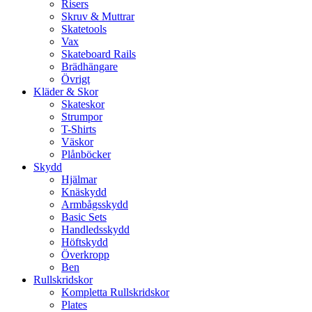
Risers
Skruv & Muttrar
Skatetools
Vax
Skateboard Rails
Brädhängare
Övrigt
Kläder & Skor
Skateskor
Strumpor
T-Shirts
Väskor
Plånböcker
Skydd
Hjälmar
Knäskydd
Armbågsskydd
Basic Sets
Handledsskydd
Höftskydd
Överkropp
Ben
Rullskridskor
Kompletta Rullskridskor
Plates