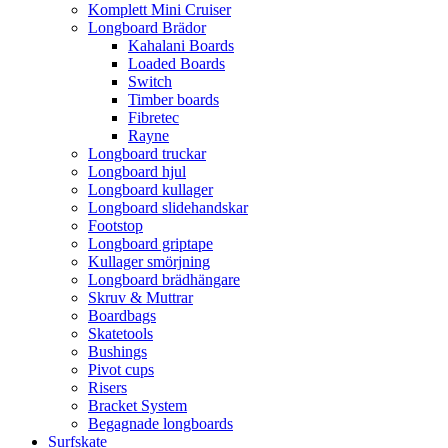
Komplett Mini Cruiser
Longboard Brädor
Kahalani Boards
Loaded Boards
Switch
Timber boards
Fibretec
Rayne
Longboard truckar
Longboard hjul
Longboard kullager
Longboard slidehandskar
Footstop
Longboard griptape
Kullager smörjning
Longboard brädhängare
Skruv & Muttrar
Boardbags
Skatetools
Bushings
Pivot cups
Risers
Bracket System
Begagnade longboards
Surfskate