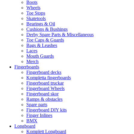
Boots
Wheels
Toe Stops
Skatetools
Bearings & Oil
Cushions & Bushings
Derby Spare Parts & Miscellaneous
Toe Caps & Guards
Bags & Leashes
Laces
Mouth Guards
Merch
Fingerboards
Fingerboard decks
Kompletta fingerboards
Fingerboard truckar
Fingerboard Wheels
Fingerboard skor
Ramps & obstacles
Spare parts
Fingerboard DIY kits
Finger Inlines
BMX
Longboard
Komplett Longboard