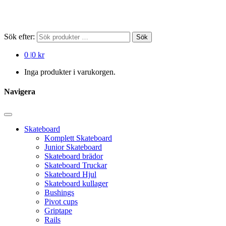
Sök efter:
Sök
0
|
0 kr
Inga produkter i varukorgen.
Navigera
Skateboard
Komplett Skateboard
Junior Skateboard
Skateboard brädor
Skateboard Truckar
Skateboard Hjul
Skateboard kullager
Bushings
Pivot cups
Griptape
Rails