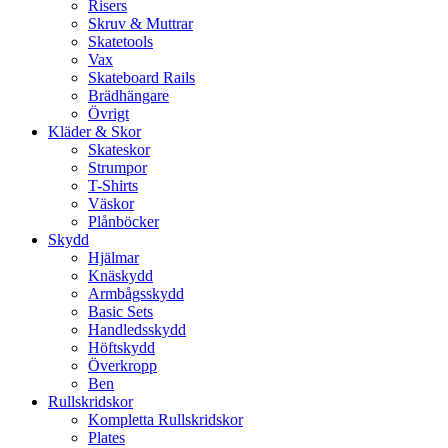
Risers
Skruv & Muttrar
Skatetools
Vax
Skateboard Rails
Brädhängare
Övrigt
Kläder & Skor
Skateskor
Strumpor
T-Shirts
Väskor
Plånböcker
Skydd
Hjälmar
Knäskydd
Armbågsskydd
Basic Sets
Handledsskydd
Höftskydd
Överkropp
Ben
Rullskridskor
Kompletta Rullskridskor
Plates