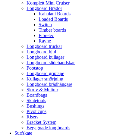
Komplett Mini Cruiser
Longboard Brädor
Kahalani Boards
Loaded Boards
Switch
Timber boards
Fibretec
Rayne
Longboard truckar
Longboard hjul
Longboard kullager
Longboard slidehandskar
Footstop
Longboard griptape
Kullager smörjning
Longboard brädhängare
Skruv & Muttrar
Boardbags
Skatetools
Bushings
Pivot cups
Risers
Bracket System
Begagnade longboards
Surfskate