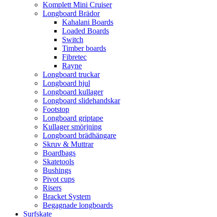
Komplett Mini Cruiser
Longboard Brädor
Kahalani Boards
Loaded Boards
Switch
Timber boards
Fibretec
Rayne
Longboard truckar
Longboard hjul
Longboard kullager
Longboard slidehandskar
Footstop
Longboard griptape
Kullager smörjning
Longboard brädhängare
Skruv & Muttrar
Boardbags
Skatetools
Bushings
Pivot cups
Risers
Bracket System
Begagnade longboards
Surfskate