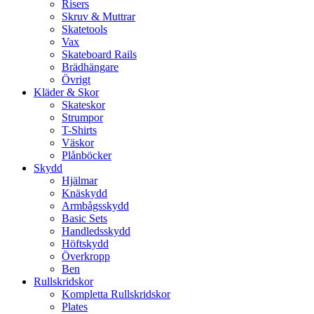
Risers
Skruv & Muttrar
Skatetools
Vax
Skateboard Rails
Brädhängare
Övrigt
Kläder & Skor
Skateskor
Strumpor
T-Shirts
Väskor
Plånböcker
Skydd
Hjälmar
Knäskydd
Armbågsskydd
Basic Sets
Handledsskydd
Höftskydd
Överkropp
Ben
Rullskridskor
Kompletta Rullskridskor
Plates