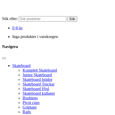
Sök efter:
Sök
0
|
0 kr
Inga produkter i varukorgen.
Navigera
Skateboard
Komplett Skateboard
Junior Skateboard
Skateboard brädor
Skateboard Truckar
Skateboard Hjul
Skateboard kullager
Bushings
Pivot cups
Griptape
Rails