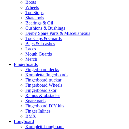
Boots
Wheels
Toe Stops
Skatetools
Bearings & Oil
Cushions & Bushings
Derby Spare Parts & Miscellaneous
Toe Caps & Guards
Bags & Leashes
Laces
Mouth Guards
Merch
Fingerboards
Fingerboard decks
Kompletta fingerboards
Fingerboard truckar
Fingerboard Wheels
Fingerboard skor
Ramps & obstacles
Spare parts
Fingerboard DIY kits
Finger Inlines
BMX
Longboard
Komplett Longboard