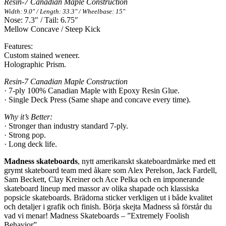
Resin-7 Canadian Maple Construction
Width: 9.0″ / Length: 33.3″ / Wheelbase: 15″
Nose: 7.3″ / Tail: 6.75″
Mellow Concave / Steep Kick
Features:
Custom stained weneer.
Holographic Prism.
Resin-7 Canadian Maple Construction
· 7-ply 100% Canadian Maple with Epoxy Resin Glue.
· Single Deck Press (Same shape and concave every time).
Why it’s Better:
· Stronger than industry standard 7-ply.
· Strong pop.
· Long deck life.
Madness skateboards
, nytt amerikanskt skateboardmärke med ett
grymt skateboard team med åkare som Alex Perelson, Jack Fardell,
Sam Beckett, Clay Kreiner och Ace Pelka och en imponerande
skateboard lineup med massor av olika shapade och klassiska
popsicle skateboards. Brädorna sticker verkligen ut i både kvalitet
och detaljer i grafik och finish. Börja skejta Madness så förstår du
vad vi menar! Madness Skateboards – ”Extremely Foolish
Behavior”.