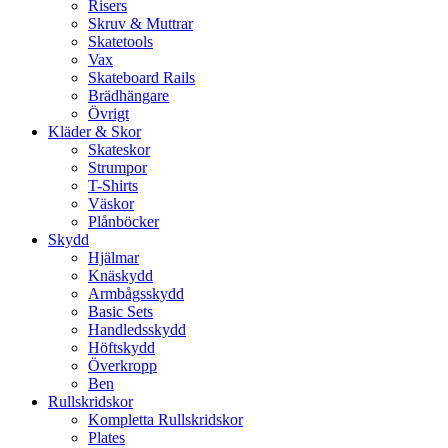
Risers
Skruv & Muttrar
Skatetools
Vax
Skateboard Rails
Brädhängare
Övrigt
Kläder & Skor
Skateskor
Strumpor
T-Shirts
Väskor
Plånböcker
Skydd
Hjälmar
Knäskydd
Armbågsskydd
Basic Sets
Handledsskydd
Höftskydd
Överkropp
Ben
Rullskridskor
Kompletta Rullskridskor
Plates