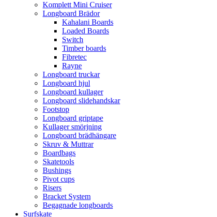
Komplett Mini Cruiser
Longboard Brädor
Kahalani Boards
Loaded Boards
Switch
Timber boards
Fibretec
Rayne
Longboard truckar
Longboard hjul
Longboard kullager
Longboard slidehandskar
Footstop
Longboard griptape
Kullager smörjning
Longboard brädhängare
Skruv & Muttrar
Boardbags
Skatetools
Bushings
Pivot cups
Risers
Bracket System
Begagnade longboards
Surfskate