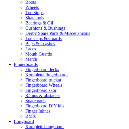
Boots
Wheels
Toe Stops
Skatetools
Bearings & Oil
Cushions & Bushings
Derby Spare Parts & Miscellaneous
Toe Caps & Guards
Bags & Leashes
Laces
Mouth Guards
Merch
Fingerboards
Fingerboard decks
Kompletta fingerboards
Fingerboard truckar
Fingerboard Wheels
Fingerboard skor
Ramps & obstacles
Spare parts
Fingerboard DIY kits
Finger Inlines
BMX
Longboard
Komplett Longboard