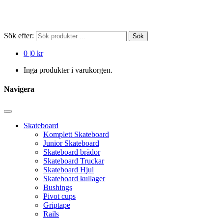
Sök efter:
Sök
0
|
0 kr
Inga produkter i varukorgen.
Navigera
Skateboard
Komplett Skateboard
Junior Skateboard
Skateboard brädor
Skateboard Truckar
Skateboard Hjul
Skateboard kullager
Bushings
Pivot cups
Griptape
Rails