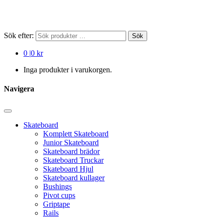
Sök efter:
Sök
0
|
0 kr
Inga produkter i varukorgen.
Navigera
Skateboard
Komplett Skateboard
Junior Skateboard
Skateboard brädor
Skateboard Truckar
Skateboard Hjul
Skateboard kullager
Bushings
Pivot cups
Griptape
Rails