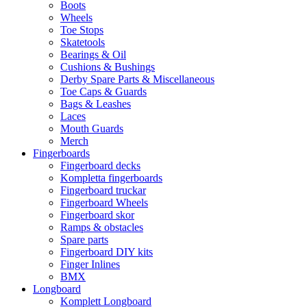
Boots
Wheels
Toe Stops
Skatetools
Bearings & Oil
Cushions & Bushings
Derby Spare Parts & Miscellaneous
Toe Caps & Guards
Bags & Leashes
Laces
Mouth Guards
Merch
Fingerboards
Fingerboard decks
Kompletta fingerboards
Fingerboard truckar
Fingerboard Wheels
Fingerboard skor
Ramps & obstacles
Spare parts
Fingerboard DIY kits
Finger Inlines
BMX
Longboard
Komplett Longboard