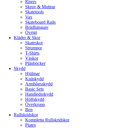
Risers
Skruv & Muttrar
Skatetools
Vax
Skateboard Rails
Brädhängare
Övrigt
Kläder & Skor
Skateskor
Strumpor
T-Shirts
Väskor
Plånböcker
Skydd
Hjälmar
Knäskydd
Armbågsskydd
Basic Sets
Handledsskydd
Höftskydd
Överkropp
Ben
Rullskridskor
Kompletta Rullskridskor
Plates