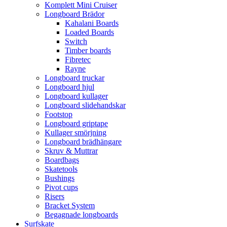
Komplett Mini Cruiser
Longboard Brädor
Kahalani Boards
Loaded Boards
Switch
Timber boards
Fibretec
Rayne
Longboard truckar
Longboard hjul
Longboard kullager
Longboard slidehandskar
Footstop
Longboard griptape
Kullager smörjning
Longboard brädhängare
Skruv & Muttrar
Boardbags
Skatetools
Bushings
Pivot cups
Risers
Bracket System
Begagnade longboards
Surfskate