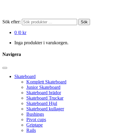
Sök efter:
Sök
0
|
0 kr
Inga produkter i varukorgen.
Navigera
Skateboard
Komplett Skateboard
Junior Skateboard
Skateboard brädor
Skateboard Truckar
Skateboard Hjul
Skateboard kullager
Bushings
Pivot cups
Griptape
Rails