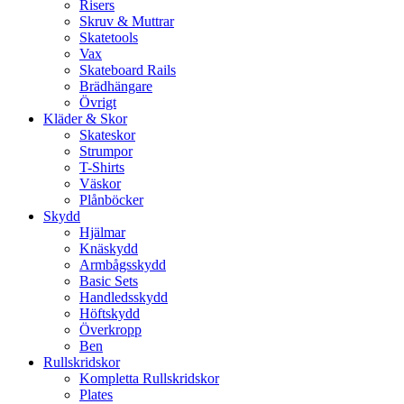
Risers
Skruv & Muttrar
Skatetools
Vax
Skateboard Rails
Brädhängare
Övrigt
Kläder & Skor
Skateskor
Strumpor
T-Shirts
Väskor
Plånböcker
Skydd
Hjälmar
Knäskydd
Armbågsskydd
Basic Sets
Handledsskydd
Höftskydd
Överkropp
Ben
Rullskridskor
Kompletta Rullskridskor
Plates