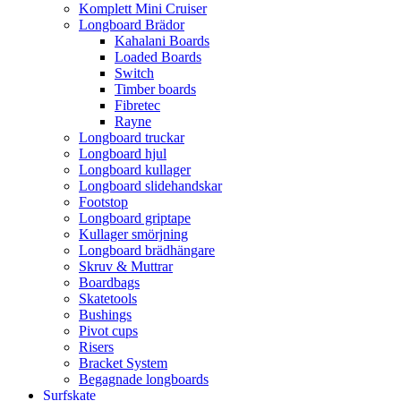
Komplett Mini Cruiser
Longboard Brädor
Kahalani Boards
Loaded Boards
Switch
Timber boards
Fibretec
Rayne
Longboard truckar
Longboard hjul
Longboard kullager
Longboard slidehandskar
Footstop
Longboard griptape
Kullager smörjning
Longboard brädhängare
Skruv & Muttrar
Boardbags
Skatetools
Bushings
Pivot cups
Risers
Bracket System
Begagnade longboards
Surfskate