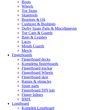
Boots
Wheels
Toe Stops
Skatetools
Bearings & Oil
Cushions & Bushings
Derby Spare Parts & Miscellaneous
Toe Caps & Guards
Bags & Leashes
Laces
Mouth Guards
Merch
Fingerboards
Fingerboard decks
Kompletta fingerboards
Fingerboard truckar
Fingerboard Wheels
Fingerboard skor
Ramps & obstacles
Spare parts
Fingerboard DIY kits
Finger Inlines
BMX
Longboard
Komplett Longboard