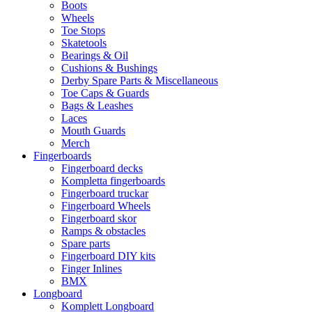
Boots
Wheels
Toe Stops
Skatetools
Bearings & Oil
Cushions & Bushings
Derby Spare Parts & Miscellaneous
Toe Caps & Guards
Bags & Leashes
Laces
Mouth Guards
Merch
Fingerboards
Fingerboard decks
Kompletta fingerboards
Fingerboard truckar
Fingerboard Wheels
Fingerboard skor
Ramps & obstacles
Spare parts
Fingerboard DIY kits
Finger Inlines
BMX
Longboard
Komplett Longboard