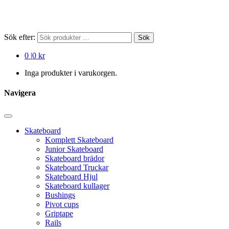
Sök efter:
Sök
0
|
0 kr
Inga produkter i varukorgen.
Navigera
Skateboard
Komplett Skateboard
Junior Skateboard
Skateboard brädor
Skateboard Truckar
Skateboard Hjul
Skateboard kullager
Bushings
Pivot cups
Griptape
Rails