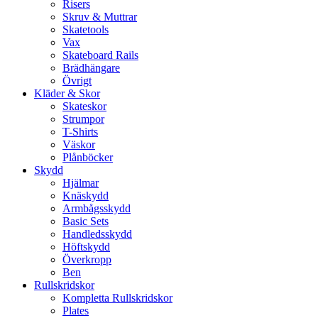
Risers
Skruv & Muttrar
Skatetools
Vax
Skateboard Rails
Brädhängare
Övrigt
Kläder & Skor
Skateskor
Strumpor
T-Shirts
Väskor
Plånböcker
Skydd
Hjälmar
Knäskydd
Armbågsskydd
Basic Sets
Handledsskydd
Höftskydd
Överkropp
Ben
Rullskridskor
Kompletta Rullskridskor
Plates