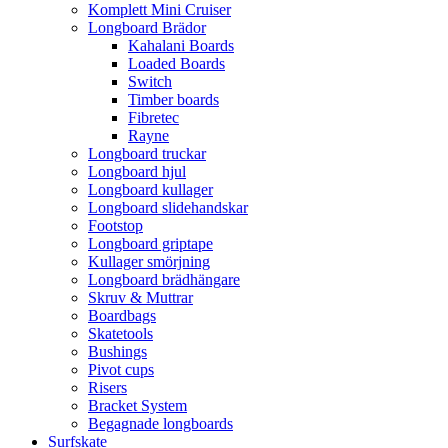
Komplett Mini Cruiser
Longboard Brädor
Kahalani Boards
Loaded Boards
Switch
Timber boards
Fibretec
Rayne
Longboard truckar
Longboard hjul
Longboard kullager
Longboard slidehandskar
Footstop
Longboard griptape
Kullager smörjning
Longboard brädhängare
Skruv & Muttrar
Boardbags
Skatetools
Bushings
Pivot cups
Risers
Bracket System
Begagnade longboards
Surfskate