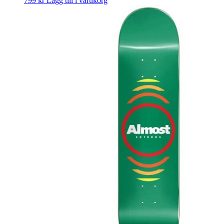
799
kr
Lägg till i varukorg