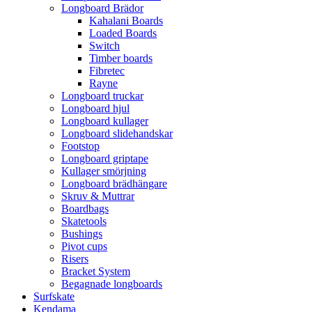
Longboard Brädor
Kahalani Boards
Loaded Boards
Switch
Timber boards
Fibretec
Rayne
Longboard truckar
Longboard hjul
Longboard kullager
Longboard slidehandskar
Footstop
Longboard griptape
Kullager smörjning
Longboard brädhängare
Skruv & Muttrar
Boardbags
Skatetools
Bushings
Pivot cups
Risers
Bracket System
Begagnade longboards
Surfskate
Kendama