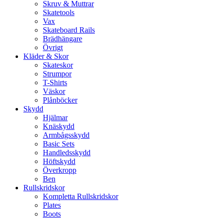
Skruv & Muttrar
Skatetools
Vax
Skateboard Rails
Brädhängare
Övrigt
Kläder & Skor
Skateskor
Strumpor
T-Shirts
Väskor
Plånböcker
Skydd
Hjälmar
Knäskydd
Armbågsskydd
Basic Sets
Handledsskydd
Höftskydd
Överkropp
Ben
Rullskridskor
Kompletta Rullskridskor
Plates
Boots