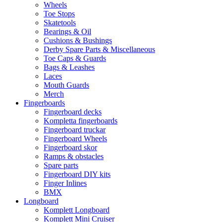
Wheels
Toe Stops
Skatetools
Bearings & Oil
Cushions & Bushings
Derby Spare Parts & Miscellaneous
Toe Caps & Guards
Bags & Leashes
Laces
Mouth Guards
Merch
Fingerboards
Fingerboard decks
Kompletta fingerboards
Fingerboard truckar
Fingerboard Wheels
Fingerboard skor
Ramps & obstacles
Spare parts
Fingerboard DIY kits
Finger Inlines
BMX
Longboard
Komplett Longboard
Komplett Mini Cruiser