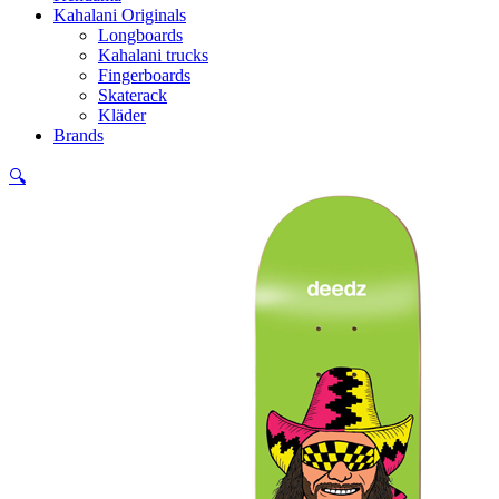
Kahalani Originals
Longboards
Kahalani trucks
Fingerboards
Skaterack
Kläder
Brands
🔍