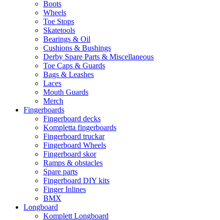
Boots
Wheels
Toe Stops
Skatetools
Bearings & Oil
Cushions & Bushings
Derby Spare Parts & Miscellaneous
Toe Caps & Guards
Bags & Leashes
Laces
Mouth Guards
Merch
Fingerboards
Fingerboard decks
Kompletta fingerboards
Fingerboard truckar
Fingerboard Wheels
Fingerboard skor
Ramps & obstacles
Spare parts
Fingerboard DIY kits
Finger Inlines
BMX
Longboard
Komplett Longboard