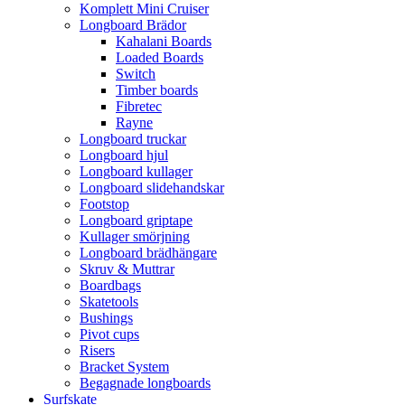
Komplett Mini Cruiser
Longboard Brädor
Kahalani Boards
Loaded Boards
Switch
Timber boards
Fibretec
Rayne
Longboard truckar
Longboard hjul
Longboard kullager
Longboard slidehandskar
Footstop
Longboard griptape
Kullager smörjning
Longboard brädhängare
Skruv & Muttrar
Boardbags
Skatetools
Bushings
Pivot cups
Risers
Bracket System
Begagnade longboards
Surfskate