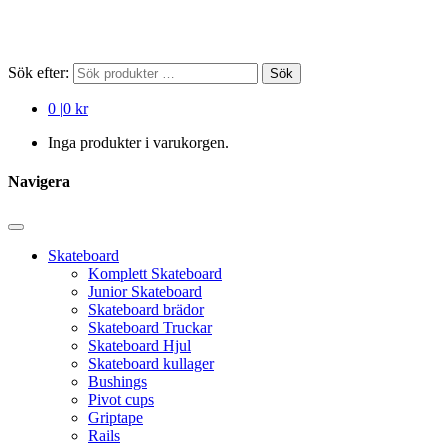
Sök efter:
Sök
0
|
0 kr
Inga produkter i varukorgen.
Navigera
Skateboard
Komplett Skateboard
Junior Skateboard
Skateboard brädor
Skateboard Truckar
Skateboard Hjul
Skateboard kullager
Bushings
Pivot cups
Griptape
Rails