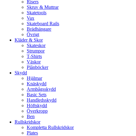
Risers
Skruv & Muttrar
Skatetools
Vax
Skateboard Rails
Brädhängare
Övrigt
Kläder & Skor
Skateskor
Strumpor
T-Shirts
Väskor
Plånböcker
Skydd
Hjälmar
Knäskydd
Armbågsskydd
Basic Sets
Handledsskydd
Höftskydd
Överkropp
Ben
Rullskridskor
Kompletta Rullskridskor
Plates