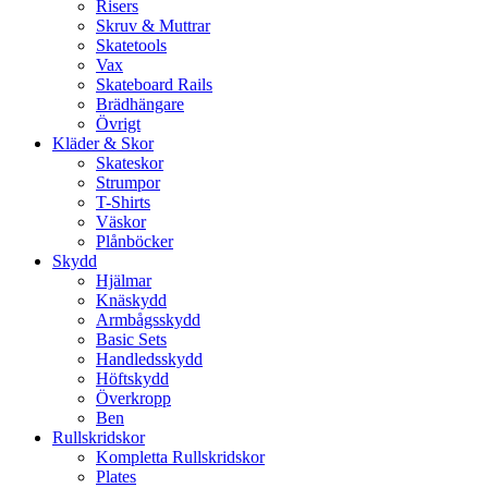
Risers
Skruv & Muttrar
Skatetools
Vax
Skateboard Rails
Brädhängare
Övrigt
Kläder & Skor
Skateskor
Strumpor
T-Shirts
Väskor
Plånböcker
Skydd
Hjälmar
Knäskydd
Armbågsskydd
Basic Sets
Handledsskydd
Höftskydd
Överkropp
Ben
Rullskridskor
Kompletta Rullskridskor
Plates