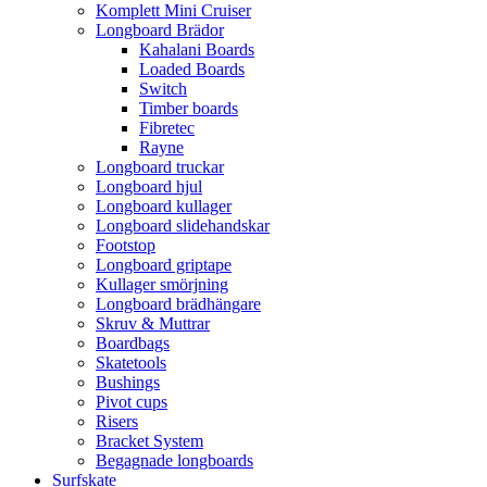
Komplett Mini Cruiser
Longboard Brädor
Kahalani Boards
Loaded Boards
Switch
Timber boards
Fibretec
Rayne
Longboard truckar
Longboard hjul
Longboard kullager
Longboard slidehandskar
Footstop
Longboard griptape
Kullager smörjning
Longboard brädhängare
Skruv & Muttrar
Boardbags
Skatetools
Bushings
Pivot cups
Risers
Bracket System
Begagnade longboards
Surfskate