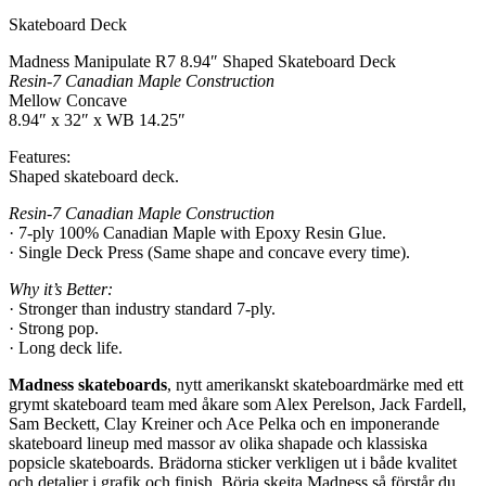
Skateboard Deck
Madness Manipulate R7 8.94″ Shaped Skateboard Deck
Resin-7 Canadian Maple Construction
Mellow Concave
8.94″ x 32″ x WB 14.25″
Features:
Shaped skateboard deck.
Resin-7 Canadian Maple Construction
· 7-ply 100% Canadian Maple with Epoxy Resin Glue.
· Single Deck Press (Same shape and concave every time).
Why it’s Better:
· Stronger than industry standard 7-ply.
· Strong pop.
· Long deck life.
Madness skateboards
, nytt amerikanskt skateboardmärke med ett
grymt skateboard team med åkare som Alex Perelson, Jack Fardell,
Sam Beckett, Clay Kreiner och Ace Pelka och en imponerande
skateboard lineup med massor av olika shapade och klassiska
popsicle skateboards. Brädorna sticker verkligen ut i både kvalitet
och detaljer i grafik och finish. Börja skejta Madness så förstår du