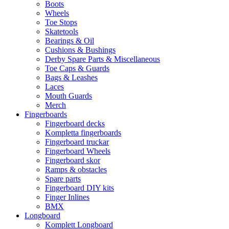
Boots
Wheels
Toe Stops
Skatetools
Bearings & Oil
Cushions & Bushings
Derby Spare Parts & Miscellaneous
Toe Caps & Guards
Bags & Leashes
Laces
Mouth Guards
Merch
Fingerboards
Fingerboard decks
Kompletta fingerboards
Fingerboard truckar
Fingerboard Wheels
Fingerboard skor
Ramps & obstacles
Spare parts
Fingerboard DIY kits
Finger Inlines
BMX
Longboard
Komplett Longboard