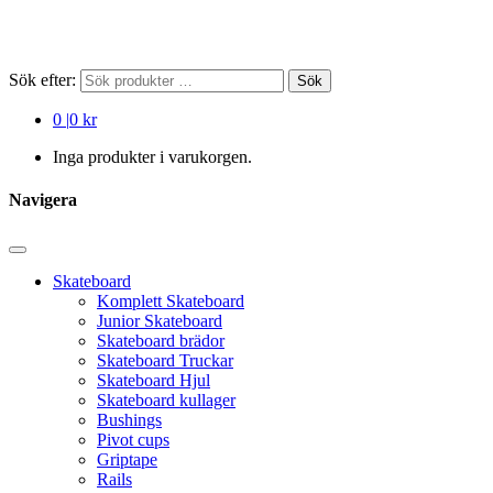
Sök efter:
Sök
0
|
0 kr
Inga produkter i varukorgen.
Navigera
Skateboard
Komplett Skateboard
Junior Skateboard
Skateboard brädor
Skateboard Truckar
Skateboard Hjul
Skateboard kullager
Bushings
Pivot cups
Griptape
Rails