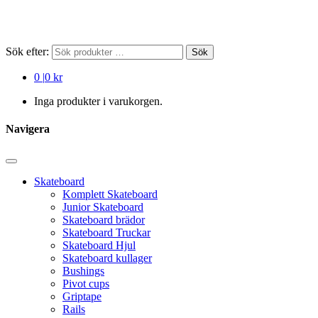
Sök efter:
Sök
0
|
0 kr
Inga produkter i varukorgen.
Navigera
Skateboard
Komplett Skateboard
Junior Skateboard
Skateboard brädor
Skateboard Truckar
Skateboard Hjul
Skateboard kullager
Bushings
Pivot cups
Griptape
Rails