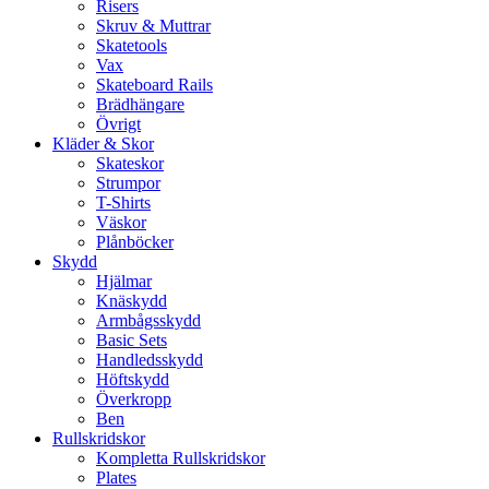
Risers
Skruv & Muttrar
Skatetools
Vax
Skateboard Rails
Brädhängare
Övrigt
Kläder & Skor
Skateskor
Strumpor
T-Shirts
Väskor
Plånböcker
Skydd
Hjälmar
Knäskydd
Armbågsskydd
Basic Sets
Handledsskydd
Höftskydd
Överkropp
Ben
Rullskridskor
Kompletta Rullskridskor
Plates