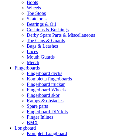
Boots
Wheels
Toe Stops
Skatetools
Bearings & Oil
Cushions & Bushings
Derby Spare Parts & Miscellaneous
Toe Caps & Guards
Bags & Leashes
Laces
Mouth Guards
Merch
Fingerboards
Fingerboard decks
Kompletta fingerboards
Fingerboard truckar
Fingerboard Wheels
Fingerboard skor
Ramps & obstacles
Spare parts
Fingerboard DIY kits
Finger Inlines
BMX
Longboard
Komplett Longboard