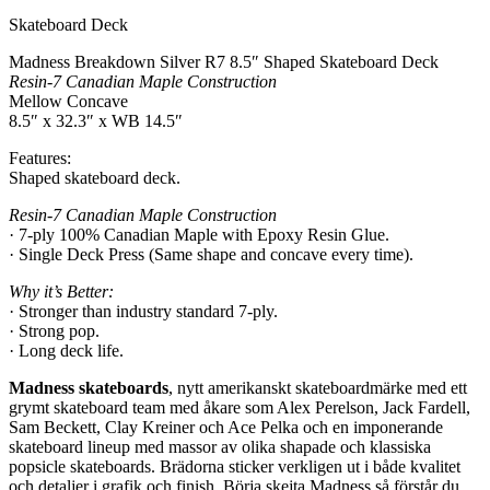
Skateboard Deck
Madness Breakdown Silver R7 8.5″ Shaped Skateboard Deck
Resin-7 Canadian Maple Construction
Mellow Concave
8.5″ x 32.3″ x WB 14.5″
Features:
Shaped skateboard deck.
Resin-7 Canadian Maple Construction
· 7-ply 100% Canadian Maple with Epoxy Resin Glue.
· Single Deck Press (Same shape and concave every time).
Why it’s Better:
· Stronger than industry standard 7-ply.
· Strong pop.
· Long deck life.
Madness skateboards
, nytt amerikanskt skateboardmärke med ett
grymt skateboard team med åkare som Alex Perelson, Jack Fardell,
Sam Beckett, Clay Kreiner och Ace Pelka och en imponerande
skateboard lineup med massor av olika shapade och klassiska
popsicle skateboards. Brädorna sticker verkligen ut i både kvalitet
och detaljer i grafik och finish. Börja skejta Madness så förstår du