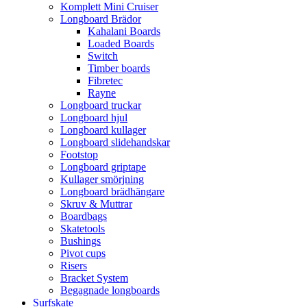
Komplett Mini Cruiser
Longboard Brädor
Kahalani Boards
Loaded Boards
Switch
Timber boards
Fibretec
Rayne
Longboard truckar
Longboard hjul
Longboard kullager
Longboard slidehandskar
Footstop
Longboard griptape
Kullager smörjning
Longboard brädhängare
Skruv & Muttrar
Boardbags
Skatetools
Bushings
Pivot cups
Risers
Bracket System
Begagnade longboards
Surfskate