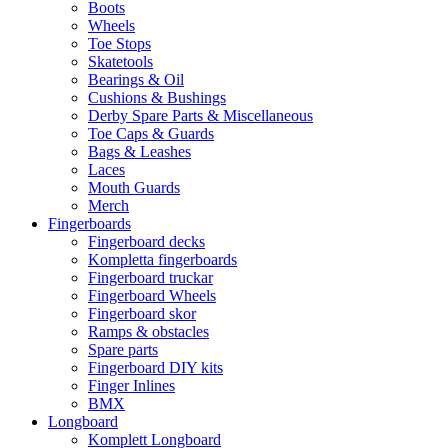
Boots
Wheels
Toe Stops
Skatetools
Bearings & Oil
Cushions & Bushings
Derby Spare Parts & Miscellaneous
Toe Caps & Guards
Bags & Leashes
Laces
Mouth Guards
Merch
Fingerboards
Fingerboard decks
Kompletta fingerboards
Fingerboard truckar
Fingerboard Wheels
Fingerboard skor
Ramps & obstacles
Spare parts
Fingerboard DIY kits
Finger Inlines
BMX
Longboard
Komplett Longboard