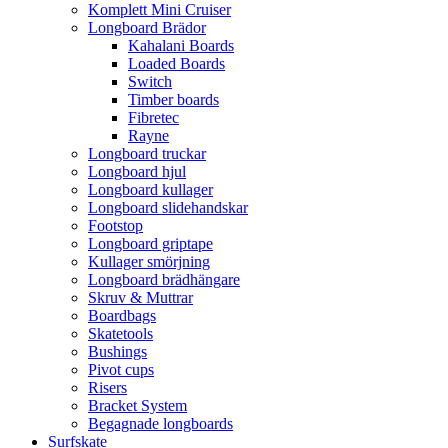
Komplett Mini Cruiser
Longboard Brädor
Kahalani Boards
Loaded Boards
Switch
Timber boards
Fibretec
Rayne
Longboard truckar
Longboard hjul
Longboard kullager
Longboard slidehandskar
Footstop
Longboard griptape
Kullager smörjning
Longboard brädhängare
Skruv & Muttrar
Boardbags
Skatetools
Bushings
Pivot cups
Risers
Bracket System
Begagnade longboards
Surfskate