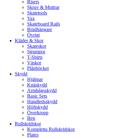
Risers
Skruv & Muttrar
Skatetools
Vax
Skateboard Rails
Brädhängare
Övrigt
Kläder & Skor
Skateskor
Strumpor
T-Shirts
Väskor
Plånböcker
Skydd
Hjälmar
Knäskydd
Armbågsskydd
Basic Sets
Handledsskydd
Höftskydd
Överkropp
Ben
Rullskridskor
Kompletta Rullskridskor
Plates