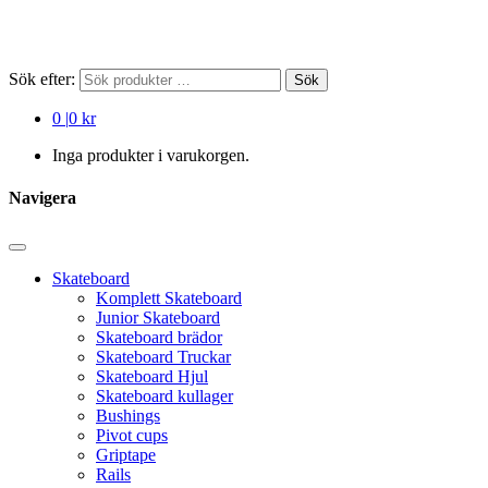
Sök efter:
Sök
0
|
0 kr
Inga produkter i varukorgen.
Navigera
Skateboard
Komplett Skateboard
Junior Skateboard
Skateboard brädor
Skateboard Truckar
Skateboard Hjul
Skateboard kullager
Bushings
Pivot cups
Griptape
Rails