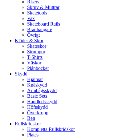
Risers
Skruv & Muttrar
Skatetools
Vax
Skateboard Rails
Brädhängare
Övrigt
Kläder & Skor
Skateskor
Strumpor
T-Shirts
Väskor
Plånböcker
Skydd
Hjälmar
Knäskydd
Armbågsskydd
Basic Sets
Handledsskydd
Höftskydd
Överkropp
Ben
Rullskridskor
Kompletta Rullskridskor
Plates