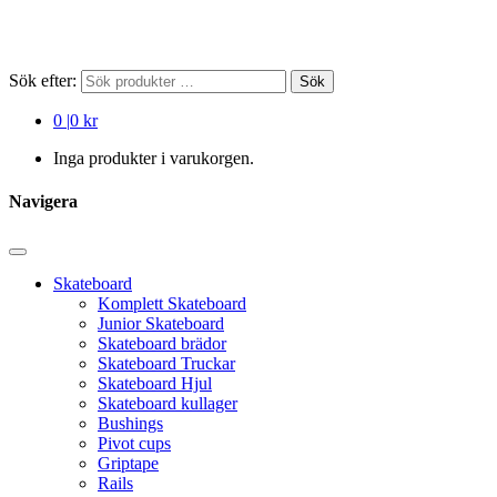
Sök efter:
Sök
0
|
0 kr
Inga produkter i varukorgen.
Navigera
Skateboard
Komplett Skateboard
Junior Skateboard
Skateboard brädor
Skateboard Truckar
Skateboard Hjul
Skateboard kullager
Bushings
Pivot cups
Griptape
Rails