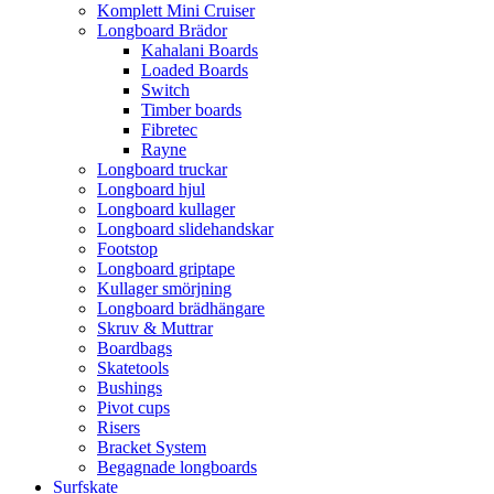
Komplett Mini Cruiser
Longboard Brädor
Kahalani Boards
Loaded Boards
Switch
Timber boards
Fibretec
Rayne
Longboard truckar
Longboard hjul
Longboard kullager
Longboard slidehandskar
Footstop
Longboard griptape
Kullager smörjning
Longboard brädhängare
Skruv & Muttrar
Boardbags
Skatetools
Bushings
Pivot cups
Risers
Bracket System
Begagnade longboards
Surfskate