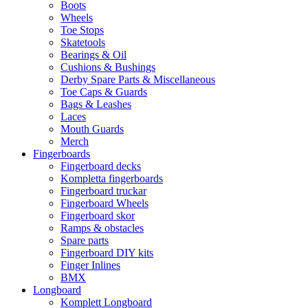
Boots
Wheels
Toe Stops
Skatetools
Bearings & Oil
Cushions & Bushings
Derby Spare Parts & Miscellaneous
Toe Caps & Guards
Bags & Leashes
Laces
Mouth Guards
Merch
Fingerboards
Fingerboard decks
Kompletta fingerboards
Fingerboard truckar
Fingerboard Wheels
Fingerboard skor
Ramps & obstacles
Spare parts
Fingerboard DIY kits
Finger Inlines
BMX
Longboard
Komplett Longboard