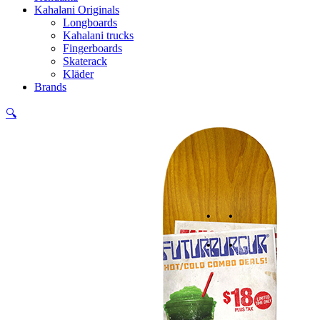
Kahalani Originals
Longboards
Kahalani trucks
Fingerboards
Skaterack
Kläder
Brands
🔍