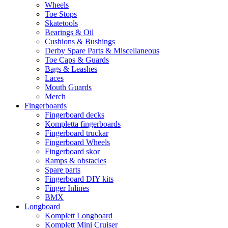
Wheels
Toe Stops
Skatetools
Bearings & Oil
Cushions & Bushings
Derby Spare Parts & Miscellaneous
Toe Caps & Guards
Bags & Leashes
Laces
Mouth Guards
Merch
Fingerboards
Fingerboard decks
Kompletta fingerboards
Fingerboard truckar
Fingerboard Wheels
Fingerboard skor
Ramps & obstacles
Spare parts
Fingerboard DIY kits
Finger Inlines
BMX
Longboard
Komplett Longboard
Komplett Mini Cruiser