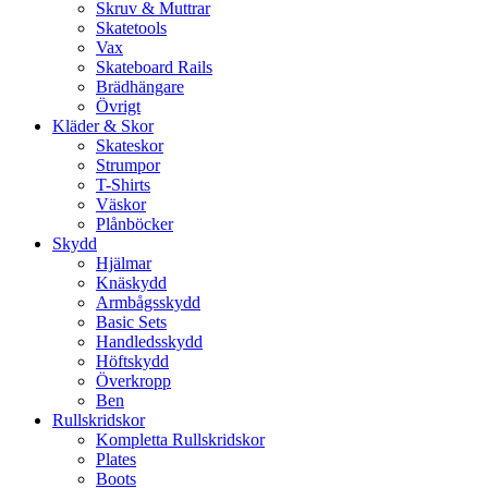
Skruv & Muttrar
Skatetools
Vax
Skateboard Rails
Brädhängare
Övrigt
Kläder & Skor
Skateskor
Strumpor
T-Shirts
Väskor
Plånböcker
Skydd
Hjälmar
Knäskydd
Armbågsskydd
Basic Sets
Handledsskydd
Höftskydd
Överkropp
Ben
Rullskridskor
Kompletta Rullskridskor
Plates
Boots