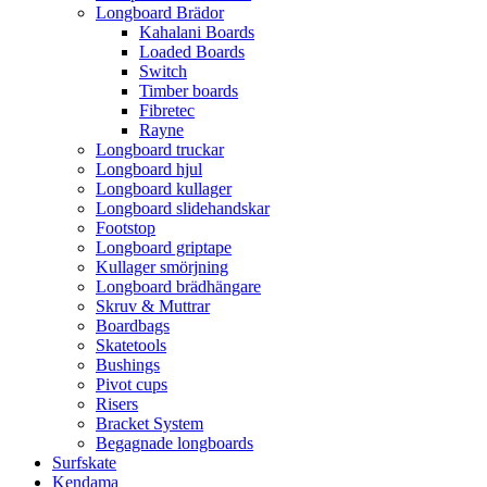
Longboard Brädor
Kahalani Boards
Loaded Boards
Switch
Timber boards
Fibretec
Rayne
Longboard truckar
Longboard hjul
Longboard kullager
Longboard slidehandskar
Footstop
Longboard griptape
Kullager smörjning
Longboard brädhängare
Skruv & Muttrar
Boardbags
Skatetools
Bushings
Pivot cups
Risers
Bracket System
Begagnade longboards
Surfskate
Kendama