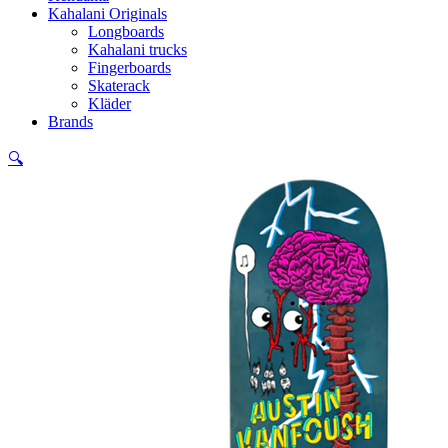
Kahalani Originals
Longboards
Kahalani trucks
Fingerboards
Skaterack
Kläder
Brands
🔍