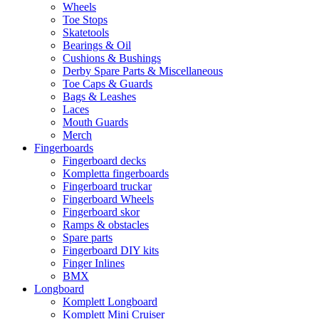
Wheels
Toe Stops
Skatetools
Bearings & Oil
Cushions & Bushings
Derby Spare Parts & Miscellaneous
Toe Caps & Guards
Bags & Leashes
Laces
Mouth Guards
Merch
Fingerboards
Fingerboard decks
Kompletta fingerboards
Fingerboard truckar
Fingerboard Wheels
Fingerboard skor
Ramps & obstacles
Spare parts
Fingerboard DIY kits
Finger Inlines
BMX
Longboard
Komplett Longboard
Komplett Mini Cruiser