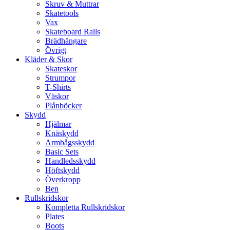
Skruv & Muttrar
Skatetools
Vax
Skateboard Rails
Brädhängare
Övrigt
Kläder & Skor
Skateskor
Strumpor
T-Shirts
Väskor
Plånböcker
Skydd
Hjälmar
Knäskydd
Armbågsskydd
Basic Sets
Handledsskydd
Höftskydd
Överkropp
Ben
Rullskridskor
Kompletta Rullskridskor
Plates
Boots