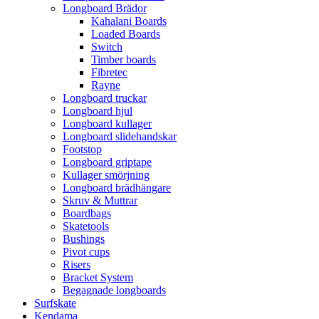
Longboard Brädor
Kahalani Boards
Loaded Boards
Switch
Timber boards
Fibretec
Rayne
Longboard truckar
Longboard hjul
Longboard kullager
Longboard slidehandskar
Footstop
Longboard griptape
Kullager smörjning
Longboard brädhängare
Skruv & Muttrar
Boardbags
Skatetools
Bushings
Pivot cups
Risers
Bracket System
Begagnade longboards
Surfskate
Kendama