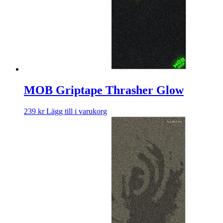
MOB Griptape Thrasher Glow
239
kr
Lägg till i varukorg