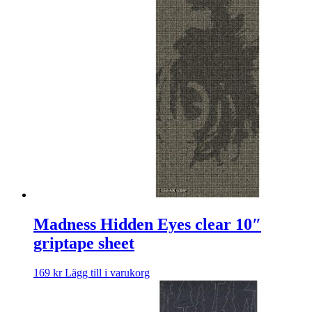
Madness Hidden Eyes clear 10″
griptape sheet
169
kr
Lägg till i varukorg