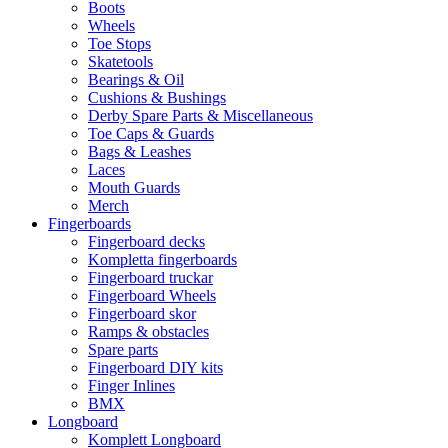
Boots
Wheels
Toe Stops
Skatetools
Bearings & Oil
Cushions & Bushings
Derby Spare Parts & Miscellaneous
Toe Caps & Guards
Bags & Leashes
Laces
Mouth Guards
Merch
Fingerboards
Fingerboard decks
Kompletta fingerboards
Fingerboard truckar
Fingerboard Wheels
Fingerboard skor
Ramps & obstacles
Spare parts
Fingerboard DIY kits
Finger Inlines
BMX
Longboard
Komplett Longboard