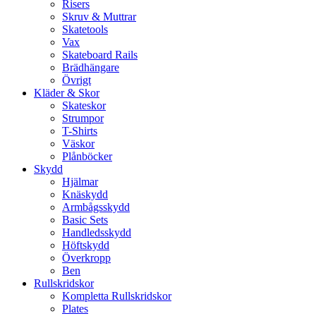
Risers
Skruv & Muttrar
Skatetools
Vax
Skateboard Rails
Brädhängare
Övrigt
Kläder & Skor
Skateskor
Strumpor
T-Shirts
Väskor
Plånböcker
Skydd
Hjälmar
Knäskydd
Armbågsskydd
Basic Sets
Handledsskydd
Höftskydd
Överkropp
Ben
Rullskridskor
Kompletta Rullskridskor
Plates