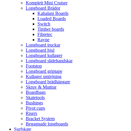
Komplett Mini Cruiser
Longboard Brädor
Kahalani Boards
Loaded Boards
Switch
Timber boards
Fibretec
Rayne
Longboard truckar
Longboard hjul
Longboard kullager
Longboard slidehandskar
Footstop
Longboard griptape
Kullager smörjning
Longboard brädhängare
Skruv & Muttrar
Boardbags
Skatetools
Bushings
Pivot cups
Risers
Bracket System
Begagnade longboards
Surfskate