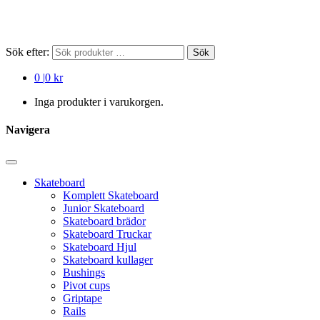
Sök efter:
Sök
0
|
0 kr
Inga produkter i varukorgen.
Navigera
Skateboard
Komplett Skateboard
Junior Skateboard
Skateboard brädor
Skateboard Truckar
Skateboard Hjul
Skateboard kullager
Bushings
Pivot cups
Griptape
Rails