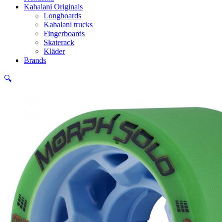
Kahalani Originals
Longboards
Kahalani trucks
Fingerboards
Skaterack
Kläder
Brands
🔍