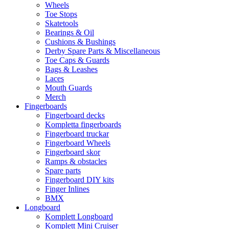
Wheels
Toe Stops
Skatetools
Bearings & Oil
Cushions & Bushings
Derby Spare Parts & Miscellaneous
Toe Caps & Guards
Bags & Leashes
Laces
Mouth Guards
Merch
Fingerboards
Fingerboard decks
Kompletta fingerboards
Fingerboard truckar
Fingerboard Wheels
Fingerboard skor
Ramps & obstacles
Spare parts
Fingerboard DIY kits
Finger Inlines
BMX
Longboard
Komplett Longboard
Komplett Mini Cruiser