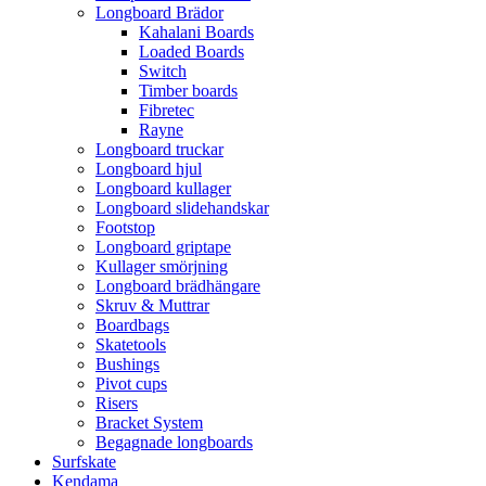
Longboard Brädor
Kahalani Boards
Loaded Boards
Switch
Timber boards
Fibretec
Rayne
Longboard truckar
Longboard hjul
Longboard kullager
Longboard slidehandskar
Footstop
Longboard griptape
Kullager smörjning
Longboard brädhängare
Skruv & Muttrar
Boardbags
Skatetools
Bushings
Pivot cups
Risers
Bracket System
Begagnade longboards
Surfskate
Kendama