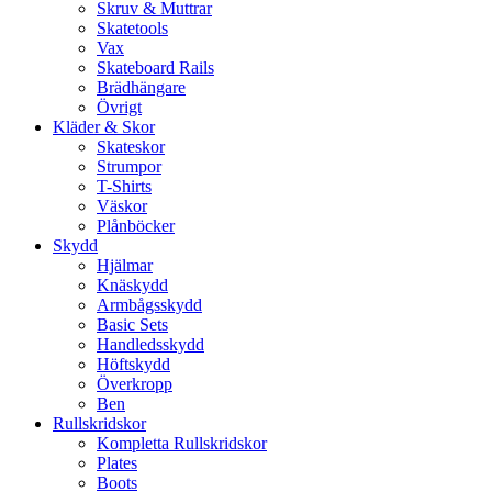
Skruv & Muttrar
Skatetools
Vax
Skateboard Rails
Brädhängare
Övrigt
Kläder & Skor
Skateskor
Strumpor
T-Shirts
Väskor
Plånböcker
Skydd
Hjälmar
Knäskydd
Armbågsskydd
Basic Sets
Handledsskydd
Höftskydd
Överkropp
Ben
Rullskridskor
Kompletta Rullskridskor
Plates
Boots