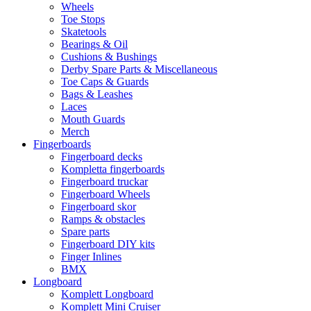
Wheels
Toe Stops
Skatetools
Bearings & Oil
Cushions & Bushings
Derby Spare Parts & Miscellaneous
Toe Caps & Guards
Bags & Leashes
Laces
Mouth Guards
Merch
Fingerboards
Fingerboard decks
Kompletta fingerboards
Fingerboard truckar
Fingerboard Wheels
Fingerboard skor
Ramps & obstacles
Spare parts
Fingerboard DIY kits
Finger Inlines
BMX
Longboard
Komplett Longboard
Komplett Mini Cruiser