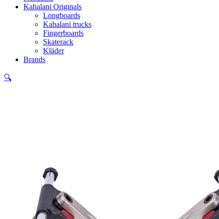
Kahalani Originals
Longboards
Kahalani trucks
Fingerboards
Skaterack
Kläder
Brands
🔍