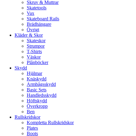
Skruv & Muttrar
Skatetools
Vax
Skateboard Rails
Brädhängare
Övrigt
Kläder & Skor
Skateskor
Strumpor
T-Shirts
Väskor
Plånböcker
Skydd
Hjälmar
Knäskydd
Armbågsskydd
Basic Sets
Handledsskydd
Höftskydd
Överkropp
Ben
Rullskridskor
Kompletta Rullskridskor
Plates
Boots