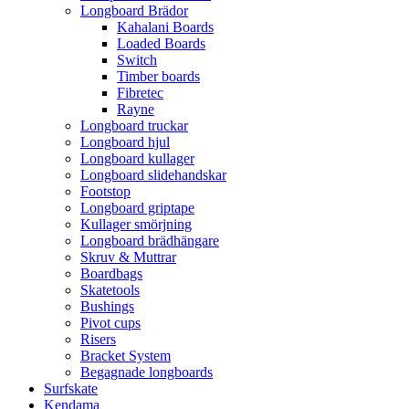
Longboard Brädor
Kahalani Boards
Loaded Boards
Switch
Timber boards
Fibretec
Rayne
Longboard truckar
Longboard hjul
Longboard kullager
Longboard slidehandskar
Footstop
Longboard griptape
Kullager smörjning
Longboard brädhängare
Skruv & Muttrar
Boardbags
Skatetools
Bushings
Pivot cups
Risers
Bracket System
Begagnade longboards
Surfskate
Kendama