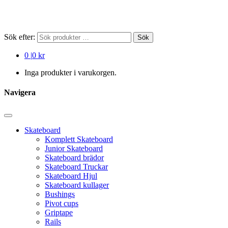
Sök efter:
Sök
0
|
0 kr
Inga produkter i varukorgen.
Navigera
Skateboard
Komplett Skateboard
Junior Skateboard
Skateboard brädor
Skateboard Truckar
Skateboard Hjul
Skateboard kullager
Bushings
Pivot cups
Griptape
Rails