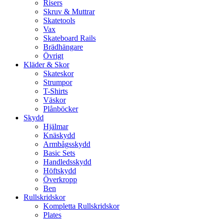
Risers
Skruv & Muttrar
Skatetools
Vax
Skateboard Rails
Brädhängare
Övrigt
Kläder & Skor
Skateskor
Strumpor
T-Shirts
Väskor
Plånböcker
Skydd
Hjälmar
Knäskydd
Armbågsskydd
Basic Sets
Handledsskydd
Höftskydd
Överkropp
Ben
Rullskridskor
Kompletta Rullskridskor
Plates