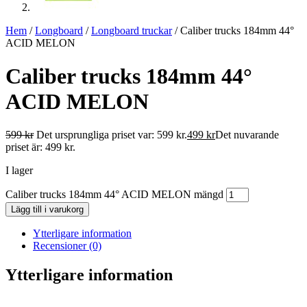
Hem
/
Longboard
/
Longboard truckar
/ Caliber trucks 184mm 44°
ACID MELON
Caliber trucks 184mm 44°
ACID MELON
599
kr
Det ursprungliga priset var: 599 kr.
499
kr
Det nuvarande
priset är: 499 kr.
I lager
Caliber trucks 184mm 44° ACID MELON mängd
Lägg till i varukorg
Ytterligare information
Recensioner (0)
Ytterligare information