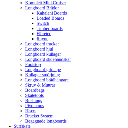
Komplett Mini Cruiser
Longboard Brädor
Kahalani Boards
Loaded Boards
Switch
Timber boards
Fibretec
Rayne
Longboard truckar
Longboard hjul
Longboard kullager
Longboard slidehandskar
Footstop
Longboard griptape
Kullager smörjning
Longboard brädhängare
Skruv & Muttrar
Boardbags
Skatetools
Bushings
Pivot cups
Risers
Bracket System
Begagnade longboards
Surfskate