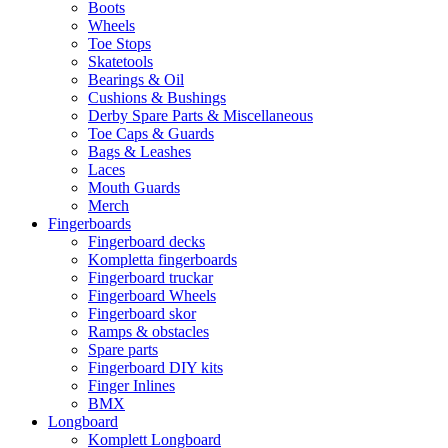
Boots
Wheels
Toe Stops
Skatetools
Bearings & Oil
Cushions & Bushings
Derby Spare Parts & Miscellaneous
Toe Caps & Guards
Bags & Leashes
Laces
Mouth Guards
Merch
Fingerboards
Fingerboard decks
Kompletta fingerboards
Fingerboard truckar
Fingerboard Wheels
Fingerboard skor
Ramps & obstacles
Spare parts
Fingerboard DIY kits
Finger Inlines
BMX
Longboard
Komplett Longboard