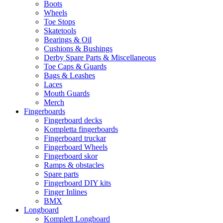
Boots
Wheels
Toe Stops
Skatetools
Bearings & Oil
Cushions & Bushings
Derby Spare Parts & Miscellaneous
Toe Caps & Guards
Bags & Leashes
Laces
Mouth Guards
Merch
Fingerboards
Fingerboard decks
Kompletta fingerboards
Fingerboard truckar
Fingerboard Wheels
Fingerboard skor
Ramps & obstacles
Spare parts
Fingerboard DIY kits
Finger Inlines
BMX
Longboard
Komplett Longboard