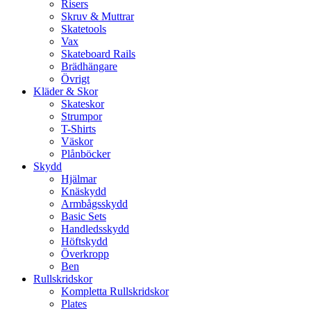
Risers
Skruv & Muttrar
Skatetools
Vax
Skateboard Rails
Brädhängare
Övrigt
Kläder & Skor
Skateskor
Strumpor
T-Shirts
Väskor
Plånböcker
Skydd
Hjälmar
Knäskydd
Armbågsskydd
Basic Sets
Handledsskydd
Höftskydd
Överkropp
Ben
Rullskridskor
Kompletta Rullskridskor
Plates