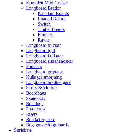
Komplett Mini Cruiser
Longboard Brädor
Kahalani Boards
Loaded Boards
Switch
Timber boards
Fibretec
Rayne
Longboard truckar
Longboard hjul
Longboard kullager
Longboard slidehandskar
Footstop
Longboard griptape
Kullager smörjning
Longboard brädhängare
Skruv & Muttrar
Boardbags
Skatetools
Bushings
Pivot cups
Risers
Bracket System
Begagnade longboards
Surfskate