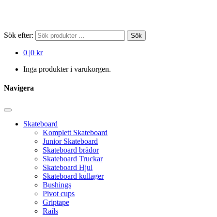
Sök efter:
Sök
0
|
0 kr
Inga produkter i varukorgen.
Navigera
Skateboard
Komplett Skateboard
Junior Skateboard
Skateboard brädor
Skateboard Truckar
Skateboard Hjul
Skateboard kullager
Bushings
Pivot cups
Griptape
Rails