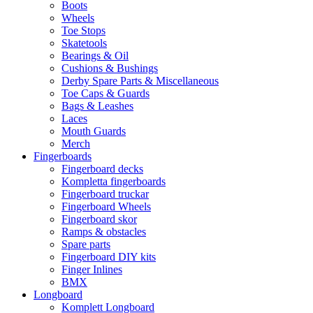
Boots
Wheels
Toe Stops
Skatetools
Bearings & Oil
Cushions & Bushings
Derby Spare Parts & Miscellaneous
Toe Caps & Guards
Bags & Leashes
Laces
Mouth Guards
Merch
Fingerboards
Fingerboard decks
Kompletta fingerboards
Fingerboard truckar
Fingerboard Wheels
Fingerboard skor
Ramps & obstacles
Spare parts
Fingerboard DIY kits
Finger Inlines
BMX
Longboard
Komplett Longboard