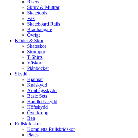
Risers
Skruv & Muttrar
Skatetools
Vax
Skateboard Rails
Brädhängare
Övrigt
Kläder & Skor
Skateskor
Strumpor
T-Shirts
Väskor
Plånböcker
Skydd
Hjälmar
Knäskydd
Armbågsskydd
Basic Sets
Handledsskydd
Höftskydd
Överkropp
Ben
Rullskridskor
Kompletta Rullskridskor
Plates