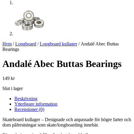
Hem
/
Longboard
/
Longboard kullager
/ Andalé Abec Buttas
Bearings
Andalé Abec Buttas Bearings
149
kr
Slut i lager
Beskrivning
Ytterligare information
Recensioner (0)
Skateboard kullager – Designade och anpassade för högre farter och
dom påfrestningar som skate/longboarding innebär.