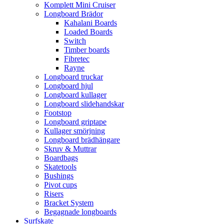
Komplett Mini Cruiser
Longboard Brädor
Kahalani Boards
Loaded Boards
Switch
Timber boards
Fibretec
Rayne
Longboard truckar
Longboard hjul
Longboard kullager
Longboard slidehandskar
Footstop
Longboard griptape
Kullager smörjning
Longboard brädhängare
Skruv & Muttrar
Boardbags
Skatetools
Bushings
Pivot cups
Risers
Bracket System
Begagnade longboards
Surfskate