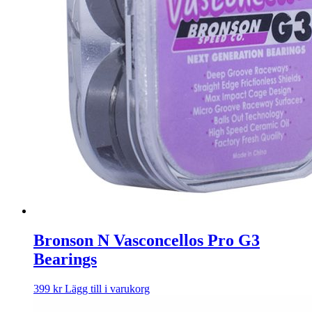
Bronson N Vasconcellos Pro G3
Bearings
399
kr
Lägg till i varukorg