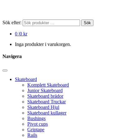
Sök efter:
Sök
0
|
0 kr
Inga produkter i varukorgen.
Navigera
Skateboard
Komplett Skateboard
Junior Skateboard
Skateboard brädor
Skateboard Truckar
Skateboard Hjul
Skateboard kullager
Bushings
Pivot cups
Griptape
Rails