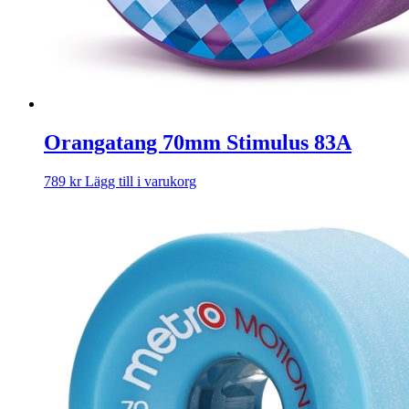
Orangatang 70mm Stimulus 83A
789
kr
Lägg till i varukorg