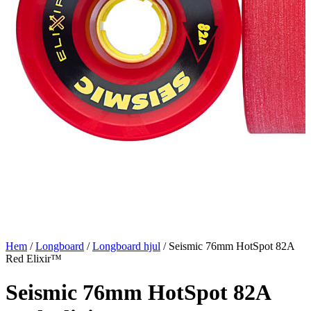
Hem
/
Longboard
/
Longboard hjul
/ Seismic 76mm HotSpot 82A
Red Elixir™
Seismic 76mm HotSpot 82A