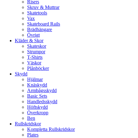
Risers
Skruv & Muttrar
Skatetools
Vax
Skateboard Rails
Brädhängare
Övrigt
Kläder & Skor
Skateskor
Strumpor
T-Shirts
Väskor
Plånböcker
Skydd
Hjälmar
Knäskydd
Armbågsskydd
Basic Sets
Handledsskydd
Höftskydd
Överkropp
Ben
Rullskridskor
Kompletta Rullskridskor
Plates