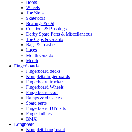
Boots
Wheels
Toe Stops
Skatetools
Bearings & Oil
Cushions & Bushings
Derby Spare Parts & Miscellaneous
Toe Caps & Guards
Bags & Leashes
Laces
Mouth Guards
Merch
Fingerboards
Fingerboard decks
Kompletta fingerboards
Fingerboard truckar
Fingerboard Wheels
Fingerboard skor
Ramps & obstacles
Spare parts
Fingerboard DIY kits
Finger Inlines
BMX
Longboard
Komplett Longboard