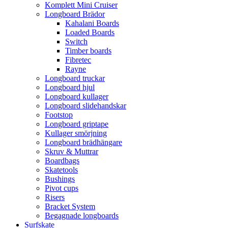
Komplett Mini Cruiser
Longboard Brädor
Kahalani Boards
Loaded Boards
Switch
Timber boards
Fibretec
Rayne
Longboard truckar
Longboard hjul
Longboard kullager
Longboard slidehandskar
Footstop
Longboard griptape
Kullager smörjning
Longboard brädhängare
Skruv & Muttrar
Boardbags
Skatetools
Bushings
Pivot cups
Risers
Bracket System
Begagnade longboards
Surfskate