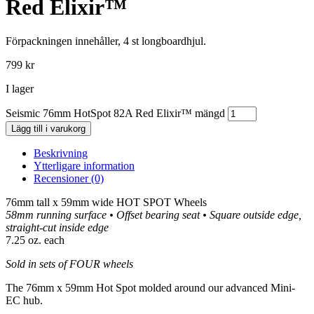
Red Elixir™
Förpackningen innehåller, 4 st longboardhjul.
799
kr
I lager
Seismic 76mm HotSpot 82A Red Elixir™ mängd
Lägg till i varukorg
Beskrivning
Ytterligare information
Recensioner (0)
76mm tall x 59mm wide HOT SPOT Wheels
58mm running surface • Offset bearing seat • Square outside edge,
straight-cut inside edge
7.25 oz. each
Sold in sets of FOUR wheels
The 76mm x 59mm Hot Spot molded around our advanced Mini-
EC hub.