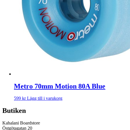
Metro 70mm Motion 80A Blue
599
kr
Lägg till i varukorg
Butiken
Kahalani Boardstore
Östgötagatan 20