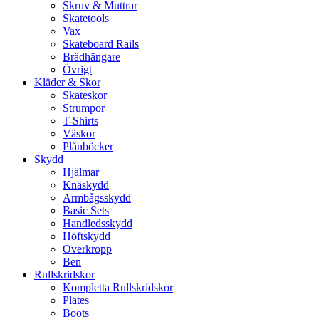
Skruv & Muttrar
Skatetools
Vax
Skateboard Rails
Brädhängare
Övrigt
Kläder & Skor
Skateskor
Strumpor
T-Shirts
Väskor
Plånböcker
Skydd
Hjälmar
Knäskydd
Armbågsskydd
Basic Sets
Handledsskydd
Höftskydd
Överkropp
Ben
Rullskridskor
Kompletta Rullskridskor
Plates
Boots