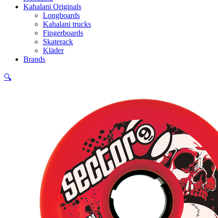
Kahalani Originals
Longboards
Kahalani trucks
Fingerboards
Skaterack
Kläder
Brands
🔍