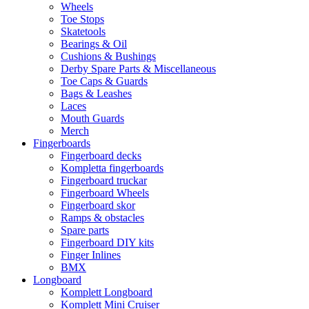
Wheels
Toe Stops
Skatetools
Bearings & Oil
Cushions & Bushings
Derby Spare Parts & Miscellaneous
Toe Caps & Guards
Bags & Leashes
Laces
Mouth Guards
Merch
Fingerboards
Fingerboard decks
Kompletta fingerboards
Fingerboard truckar
Fingerboard Wheels
Fingerboard skor
Ramps & obstacles
Spare parts
Fingerboard DIY kits
Finger Inlines
BMX
Longboard
Komplett Longboard
Komplett Mini Cruiser