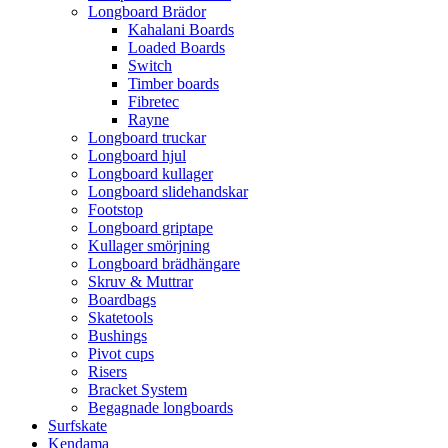
Longboard Brädor
Kahalani Boards
Loaded Boards
Switch
Timber boards
Fibretec
Rayne
Longboard truckar
Longboard hjul
Longboard kullager
Longboard slidehandskar
Footstop
Longboard griptape
Kullager smörjning
Longboard brädhängare
Skruv & Muttrar
Boardbags
Skatetools
Bushings
Pivot cups
Risers
Bracket System
Begagnade longboards
Surfskate
Kendama