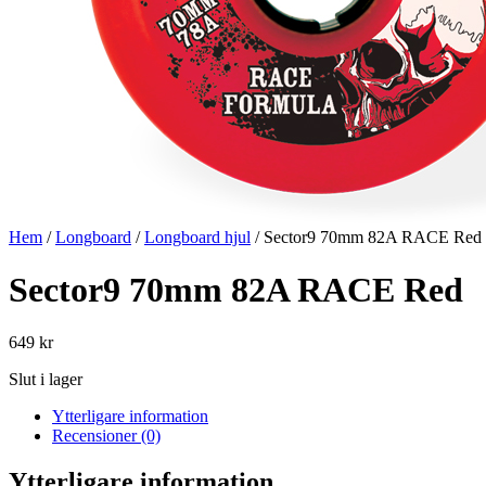
Hem
/
Longboard
/
Longboard hjul
/ Sector9 70mm 82A RACE Red
Sector9 70mm 82A RACE Red
649
kr
Slut i lager
Ytterligare information
Recensioner (0)
Ytterligare information